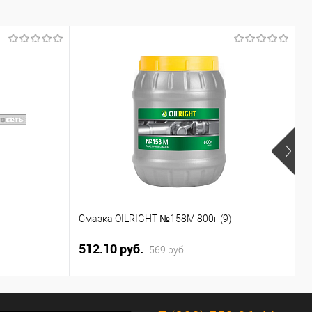
П
Смазка OILRIGHT №158М 800г (9)
т
512.10 руб.
1
569 руб.