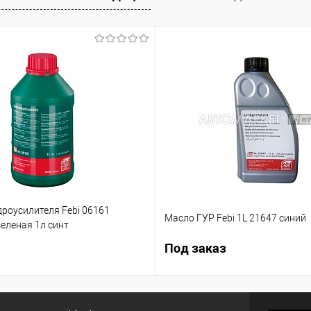
роусилителя Febi 06161
Масло ГУР Febi 1L 21647 синий
еленая 1л синт
Под заказ