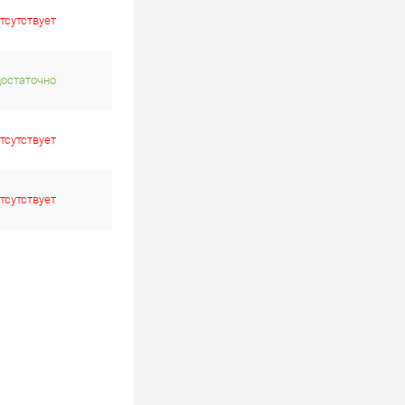
тсутствует
достаточно
тсутствует
тсутствует