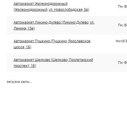
Автомаркет Железнодорожный
Пн.-В
(Железнодорожный, ул. Новослободская, 5а)
Автомаркет Ликино-Дулёво (Ликино-Дулёво, ул.
Пн.-В
Ленина, 15а)
Автомаркет Пушкино (Пушкино, Ярославское
пн-сб 8
шоссе, 1Б)
Автомаркет Щелково (Щелково, Пролетарский
Пн.-В
проспект, 1Б)
загрузка карты...