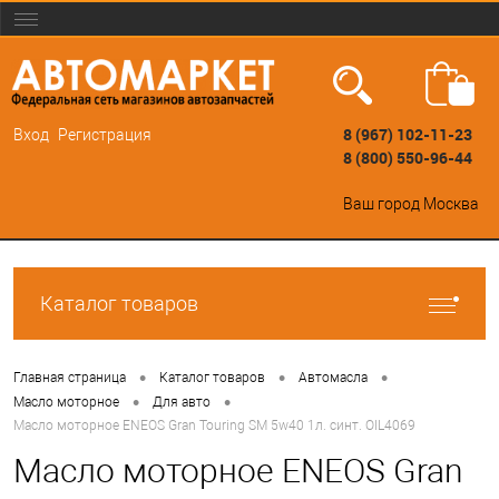
8 (967) 102-11-23
Вход
Регистрация
8 (800) 550-96-44
Ваш город
Москва
Каталог товаров
•
•
•
Главная страница
Каталог товаров
Автомасла
•
•
Масло моторное
Для авто
Масло моторное ENEOS Gran Touring SM 5w40 1л. синт. OIL4069
Масло моторное ENEOS Gran