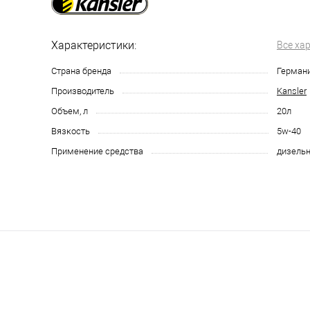
Характеристики:
Все ха
Страна бренда
Герман
Производитель
Kansler
Объем, л
20л
Вязкость
5w-40
Применение средства
дизельн