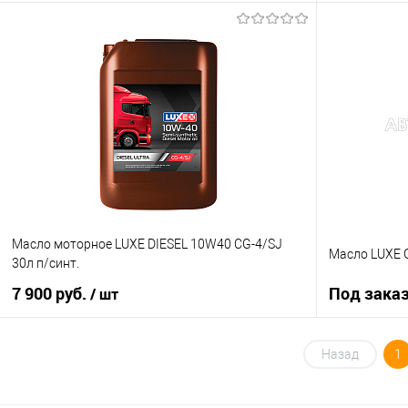
В корзину
Купить в 1 клик
К сравнению
Купить в 1 кл
В избранное
В наличии
В избранное
Масло моторное LUXE DIESEL 10W40 CG-4/SJ
Масло LUXE 
30л п/синт.
7 900 руб.
Под зака
/ шт
В корзину
Назад
1
Купить в 1 клик
К сравнению
Купить в 1 кл