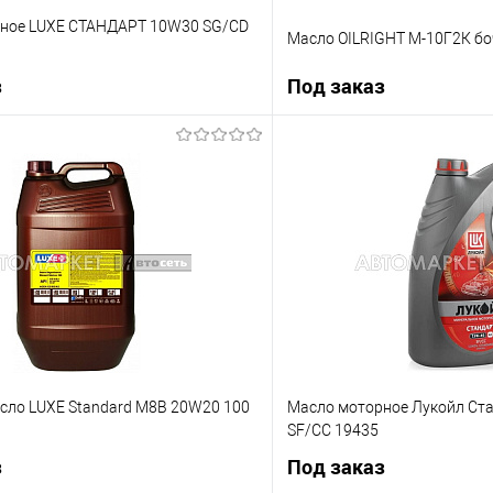
ное LUXE СТАНДАРТ 10W30 SG/CD
Масло OILRIGHT М-10Г2К бо
з
Под заказ
Под заказ
Под з
ик
К сравнению
Купить в 1 клик
Под заказ
В избранное
сло LUXE Standard М8В 20W20 100
Масло моторное Лукойл Ст
SF/CC 19435
з
Под заказ