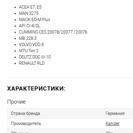
ACEA E7, E5
MAN 3275
MACK EO-M Plus
API CI-4/SL
CUMМINS CES 20078/20077 /20076
MB 228.3
VOLVO VDS-3
MTU Тип 2
DEUTZ DQC III-10
RENAULT RLD
ХАРАКТЕРИСТИКИ:
Прочие
Страна бренда
Германия
Производитель
Kansler