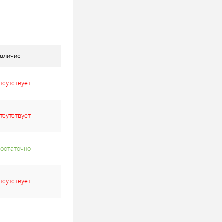
аличие
тсутствует
тсутствует
достаточно
тсутствует