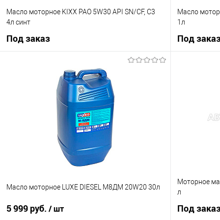
Масло моторное KIXX PAO 5W30 API SN/CF, C3
Масло мотор
4л синт
1л
Под заказ
Под зака
Под заказ
Купить в 1 клик
К сравнению
Купить в 1 кл
В избранное
Под заказ
В избранное
Моторное ма
Масло моторное LUXE DIESEL М8ДМ 20W20 30л
л
5 999 руб.
Под зака
/ шт