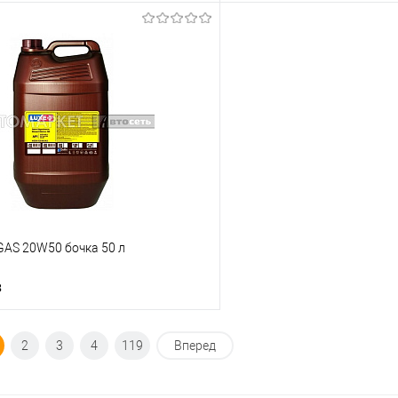
Под заказ
Под з
ик
К сравнению
Купить в 1 клик
Под заказ
В избранное
GAS 20W50 бочка 50 л
з
Под заказ
2
3
4
119
Вперед
ик
К сравнению