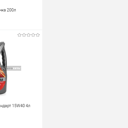
чка 200л
аказ
К сравнению
В наличии
андарт 15W40 4л