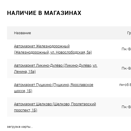
В избранное
В наличии
В избранное
НАЛИЧИЕ В МАГАЗИНАХ
Название
Г
Автомаркет Железнодорожный
Пн.-В
(Железнодорожный, ул. Новослободская, 5а)
Автомаркет Ликино-Дулёво (Ликино-Дулёво, ул.
Пн.-В
Ленина, 15а)
Автомаркет Пушкино (Пушкино, Ярославское
пн-сб 8
шоссе, 1Б)
Автомаркет Щелково (Щелково, Пролетарский
Пн.-В
проспект, 1Б)
загрузка карты...