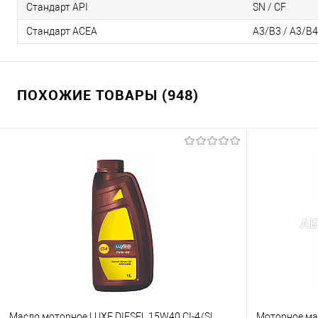
Стандарт API
SN / CF
Стандарт ACEA
А3/В3 / А3/В4
ПОХОЖИЕ ТОВАРЫ (948)
Масло моторное LUXE DIESEL 15W40 CI-4/SL
Моторное мас