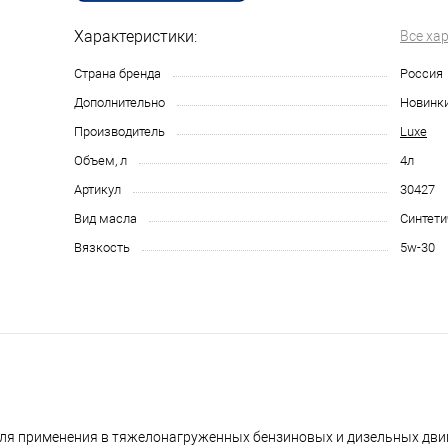
Характеристики:
Все ха
Страна бренда
Россия
Дополнительно
Новинк
Производитель
Luxe
Объем, л
4л
Артикул
30427
Вид масла
Синтети
Вязкость
5w-30
для применения в тяжелонагруженных бензиновых и дизельных дви