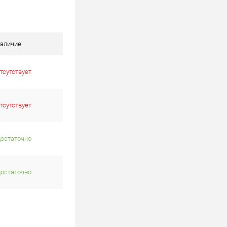
аличие
тсутствует
тсутствует
достаточно
достаточно