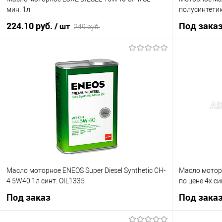
мин. 1л
полусинтетик
224.10 руб.
Под зака
/ шт
249 руб.
В корзину
Купить в 1 клик
К сравнению
Купить в 1 кл
В избранное
В наличии
В избранное
Масло моторное ENEOS Super Diesel Synthetic CH-
Масло мотор
4 5W40 1л синт. OIL1335
по цене 4х си
Под заказ
Под зака