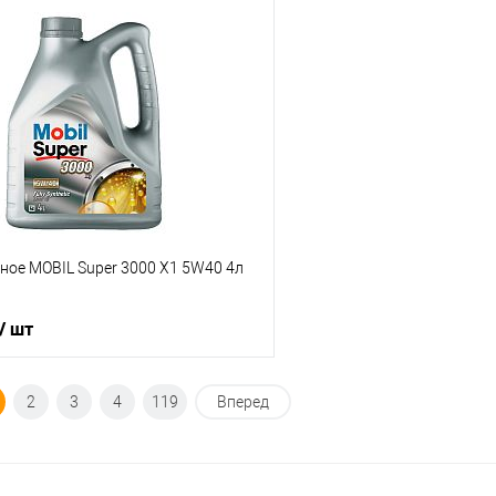
Под заказ
Под з
ик
К сравнению
Купить в 1 клик
Под заказ
В избранное
ное MOBIL Super 3000 X1 5W40 4л
/ шт
В корзину
2
3
4
119
Вперед
ик
К сравнению
В наличии