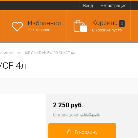
Вход
Регистрация
Корзина
Избранное
0
Нет товаров
В корзине пусто
о моторное LUXE ChaiTech 5W-30 SN/CF 4л
/CF 4л
2 250 руб.
Старая цена:
2 500 руб.
В корзину