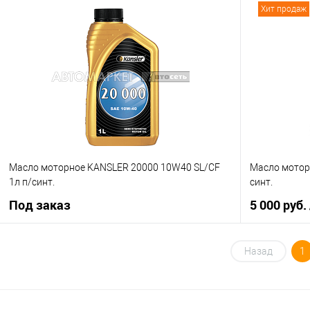
Под заказ
Хит продаж
Купить в 1 клик
К сравнению
Купить в 1 кл
В избранное
Под заказ
В избранное
Масло моторное KANSLER 20000 10W40 SL/CF
Масло мотор
1л п/синт.
синт.
Под заказ
5 000 руб.
Под заказ
Назад
1
Купить в 1 кл
Купить в 1 клик
К сравнению
В избранное
В избранное
Под заказ