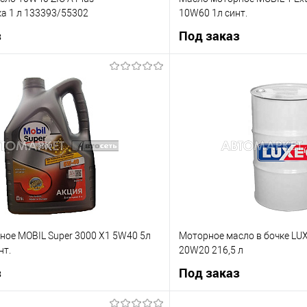
а 1 л 133393/55302
10W60 1л синт.
з
Под заказ
Под заказ
Под з
ик
К сравнению
Купить в 1 клик
Под заказ
В избранное
ное MOBIL Super 3000 X1 5W40 5л
Моторное масло в бочке LU
нт.
20W20 216,5 л
з
Под заказ