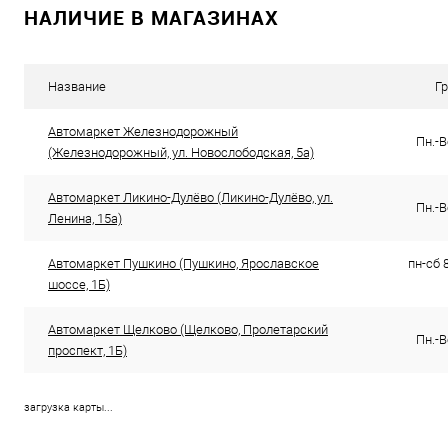
НАЛИЧИЕ В МАГАЗИНАХ
Название
Г
Автомаркет Железнодорожный
Пн.-В
(Железнодорожный, ул. Новослободская, 5а)
Автомаркет Ликино-Дулёво (Ликино-Дулёво, ул.
Пн.-В
Ленина, 15а)
Автомаркет Пушкино (Пушкино, Ярославское
пн-сб 8
шоссе, 1Б)
Автомаркет Щелково (Щелково, Пролетарский
Пн.-В
проспект, 1Б)
загрузка карты...