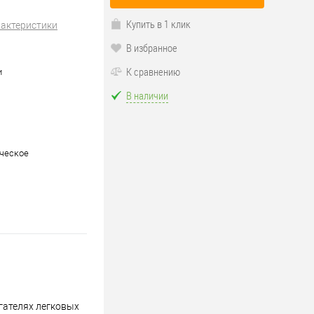
Купить в 1 клик
рактеристики
В избранное
К сравнению
и
В наличии
ческое
гателях легковых