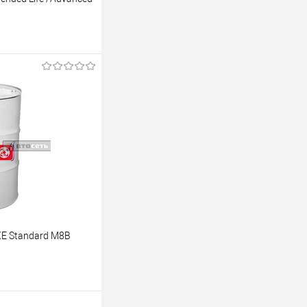
аказ
К сравнению
Под заказ
XE Standard М8В