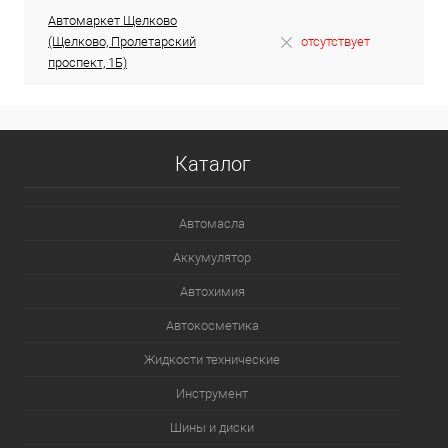
Автомаркет Щелково
(Щелково, Пролетарский
отсутствует
проспект, 1Б)
Каталог
Автомасла
Аккумулятор
Автохимия
Автокосметика
Жидкости технические
Инструмент
Шины и диски