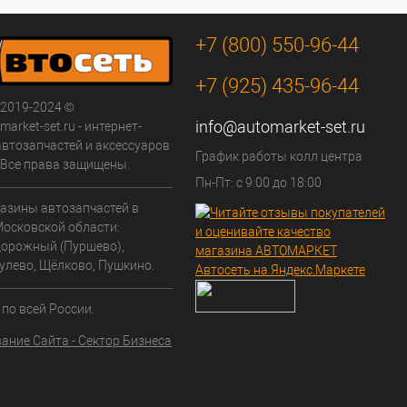
+7 (800) 550-96-44
+7 (925) 435-96-44
 2019-2024 ©
info@automarket-set.ru
arket-set.ru - интернет-
автозапчастей и аксессуаров
График работы колл центра
. Все права защищены.
Пн-Пт: с 9:00 до 18:00
азины автозапчастей в
Московской области:
орожный (Пуршево),
улево, Щёлково, Пушкино.
по всей России.
ание Сайта - Сектор Бизнеса