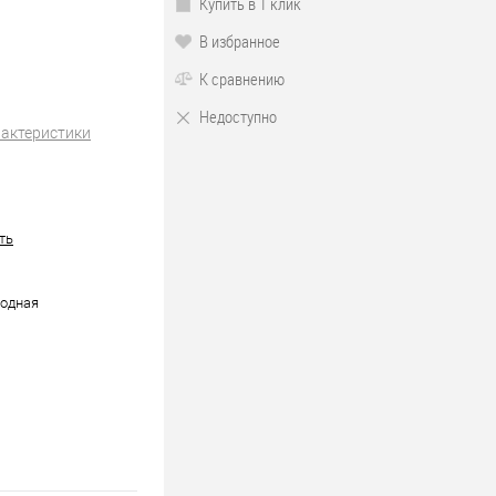
Купить в 1 клик
В избранное
К сравнению
Недоступно
рактеристики
ть
иодная