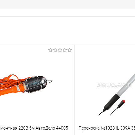
я
емонтная 220В 5м АвтоДело 44005
Переноска №1028 IL-309A 3