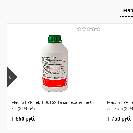
ПЕРС
Масло ГУР Febi F06162 1л минеральное CHF
Масло ГУР F
7.1 (31506A)
зеленая (315
1 650 руб.
1 750 руб.