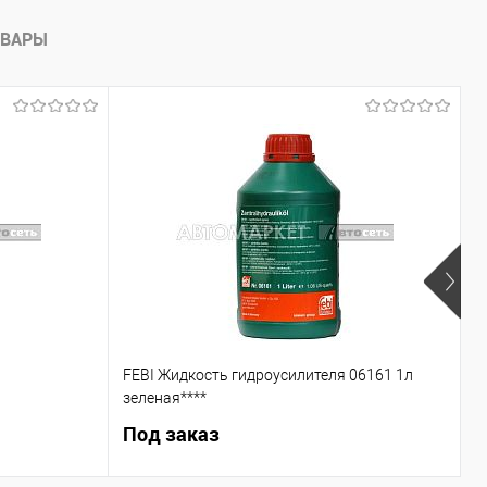
ОВАРЫ
FEBI Жидкость гидроусилителя 06161 1л
С
зеленая****
Под заказ
5