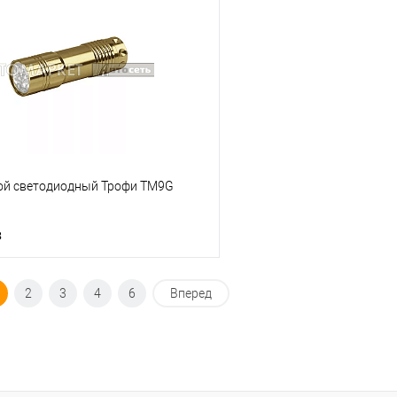
ик
К сравнению
Купить в 1 клик
В наличии
В избранное
ой светодиодный Трофи TM9G
з
Под заказ
2
3
4
6
Вперед
ик
К сравнению
Под заказ