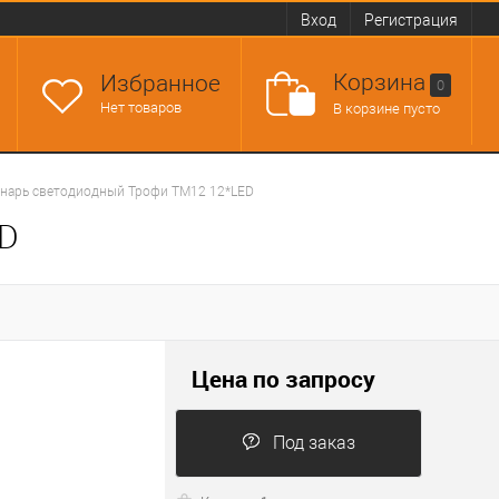
Вход
Регистрация
Корзина
Избранное
0
Нет товаров
В корзине пусто
нарь светодиодный Трофи TM12 12*LED
ED
Цена по запросу
Под заказ