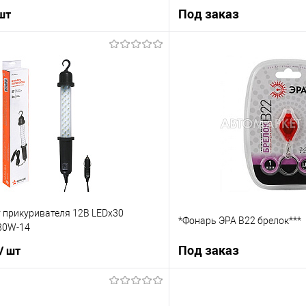
Под заказ
 шт
В корзину
Под з
ик
К сравнению
Купить в 1 клик
В наличии
В избранное
 прикуривателя 12В LEDx30
*Фонарь ЭРА B22 брелок***
-30W-14
Под заказ
/ шт
В корзину
Под з