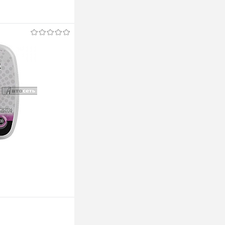
аказ
К сравнению
Под заказ
аказ