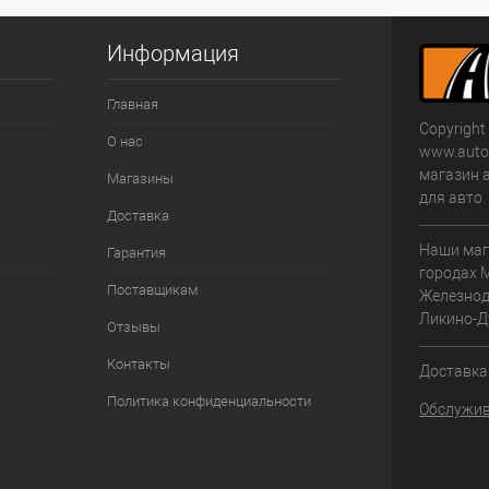
Информация
Главная
Copyright
О нас
www.autom
магазин 
Магазины
для авто
Доставка
Наши маг
Гарантия
городах 
Поставщикам
Железнод
Ликино-Д
Отзывы
Контакты
Доставка 
Политика конфиденциальности
Обслужив