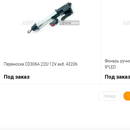
Купить в 1 кл
Купить в 1 клик
К сравнению
В избранное
В избранное
Под заказ
Фонарь ручн
Переноска CD306А 220/12V акб. 43206
9*LED
Под заказ
Под зака
Под заказ
Назад
1
Купить в 1 клик
К сравнению
Купить в 1 кл
В избранное
Под заказ
В избранное