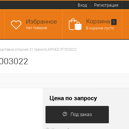
Вход
Регистрация
Корзина
Избранное
0
Нет товаров
В корзине пусто
одставка опорная 2т тренога ARNEZI R7003022
7003022
Цена по запросу
Под заказ