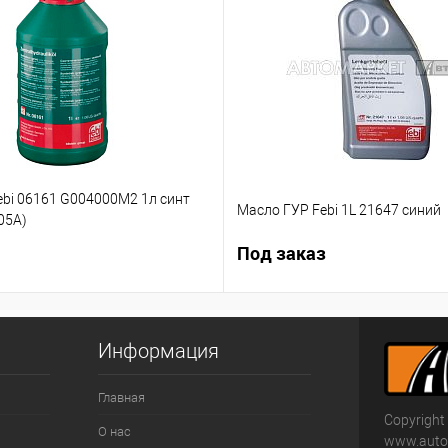
ebi 06161 G004000M2 1л синт
Масло ГУР Febi 1L 21647 синий
05А)
Под заказ
Информация
Главная
Copyright
О нас
www.autom