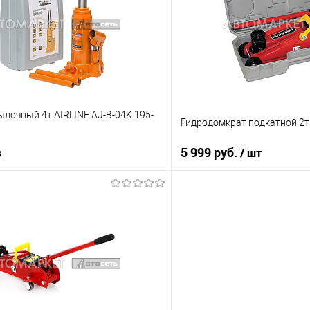
В наличии
В избранное
лочный 4т AIRLINE AJ-B-04K 195-
Гидродомкрат подкатной 2т 
з
5 999 руб.
/ шт
Под заказ
В корз
Купить в 1 клик
ик
К сравнению
В избранное
Под заказ