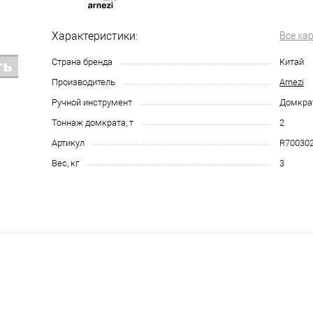
Характеристики:
Все ха
Страна бренда
Китай
Производитель
Arnezi
Ручной инструмент
Домкра
Тоннаж домкрата, т
2
Артикул
R70030
Вес, кг
3