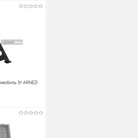
омобиль 3т ARNEZI
аказ
К сравнению