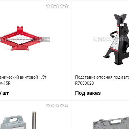
анический винтовой 1.5т
Подставка опорная под авт
V-15R
R7003023
Под заказ
/ шт
В корзину
Под з
ик
К сравнению
Купить в 1 клик