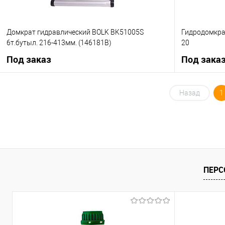
Домкрат гидравлический BOLK BK51005S
Гидродомкрат
6т.бутыл. 216-413мм. (146181В)
20
Под заказ
Под зака
Под заказ
Назад
1
Купить в 1 клик
К сравнению
Купить в 1 кл
В избранное
Под заказ
В избранное
ПЕРС