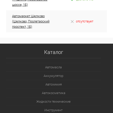
шоссе, 1Б)
Автомаркет Щелково
(Щелково, Пролетарский
отсутствует
проспект, 1Б)
Каталог
Автомасла
Аккумулятор
Автохимия
Автокосметика
Жидкости технические
Инструмент