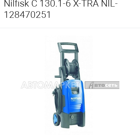
Nilfisk C 130.1-6 X-TRA NIL-
128470251