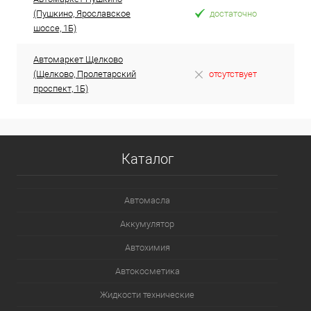
(Пушкино, Ярославское
достаточно
шоссе, 1Б)
Автомаркет Щелково
(Щелково, Пролетарский
отсутствует
проспект, 1Б)
Каталог
Автомасла
Аккумулятор
Автохимия
Автокосметика
Жидкости технические