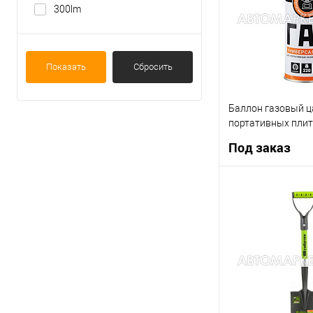
В список
300lm
Показать
Сбросить
Баллон газовый ц
портативных пли
116-014 220г
Под заказ
Под
Купить в 1 клик
В список