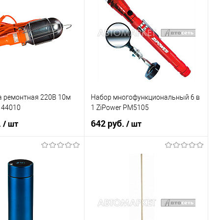
1 клик
К сравнению
Купить в 1 клик
К сравнению
Недоступно
В список
Недоступно
а ремонтная 220В 10м
Набор многофункциональный 6 в
 44010
1 ZiPower PM5105
.
642 руб.
/ шт
/ шт
В корзину
В корзину
1 клик
К сравнению
Купить в 1 клик
К сравнению
В наличии
В список
В наличии