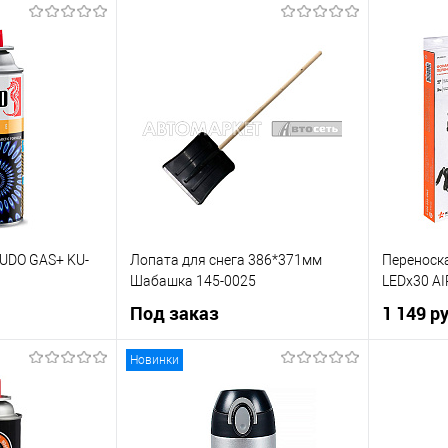
UDO GAS+ KU-
Лопата для снега 386*371мм
Переноска
Шабашка 145-0025
LEDx30 AI
Под заказ
1 149 р
Новинки
рзину
Под заказ
К сравнению
Купить в 
Купить в 1 клик
К сравнению