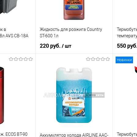
к в
Жидкость для розжига Country
Термобут
8л AVS CB-18A
ST-600 1л
температ
220 руб.
550 руб
/ шт
Новинки
рзину
В корзину
К сравнению
Купить в 1 клик
К сравнению
Купить в 
В наличии
В список
В наличии
В список
ж. ECOS BT-90
Термобут
Аккумулятор холода AIRLINE AAC-