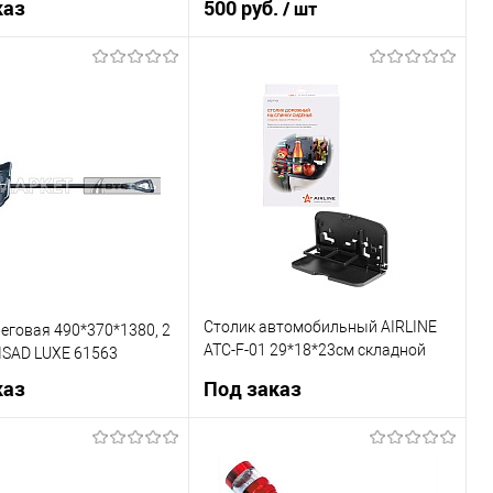
каз
500 руб.
/ шт
Под заказ
В корзину
Купить в 1 клик
К сравнению
1 клик
К сравнению
В список
В наличии
Недоступно
Столик автомобильный AIRLINE
еговая 490*370*1380, 2
ATC-F-01 29*18*23см складной
ISAD LUXE 61563
черный
каз
Под заказ
Под заказ
Под заказ