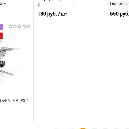
ром
Leonord с
01
зеленая
180 руб.
650 руб
/ шт
рзину
В корзину
р
К сравнению
Купить в 1 клик
К сравнению
Купить в 
В наличии
В список
В наличии
В список
KOVEA TKB-9901