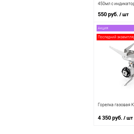
450мл с индикато
температуры
550 руб.
/ шт
Акция
В ко
Последний экземпля
Купить в 1 клик
В список
Горелка газовая 
4 350 руб.
/ шт