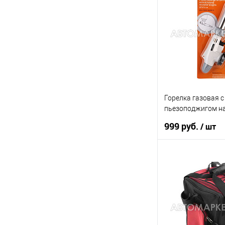
Купить в 1 клик
В список
Горелка газовая с
пьезоподжигом н
баллон AIRLINE A
999 руб.
/ шт
В ко
Купить в 1 клик
В список