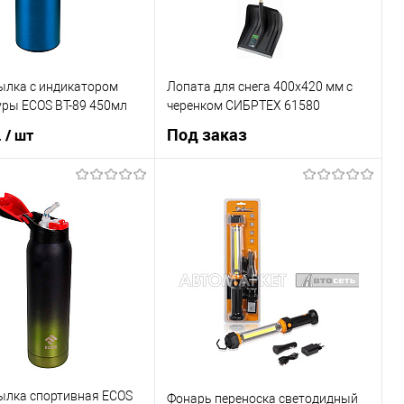
ылка с индикатором
Лопата для снега 400x420 мм с
уры ECOS BT-89 450мл
черенком СИБРТЕХ 61580
.
Под заказ
/ шт
В корзину
Под заказ
1 клик
К сравнению
Купить в 1 клик
К сравнению
В наличии
В список
Недоступно
ылка спортивная ECOS
Фонарь переноска светодидный