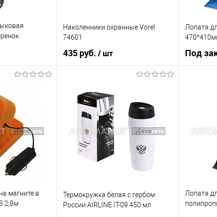
тыковая
Наколенники охранные Vorel
Лопата дл
еренок
74601
470*410м
435 руб.
Под за
/ шт
 заказ
В корзину
Купить в 1 клик
К сравнению
К сравнению
Купить в 
В список
В наличии
Недоступно
В список
на магните в
Лопата дл
Термокружка белая с гербом
В 2,8м
полипроп
России AIRLINE IT-09 450 мл
04
черенком