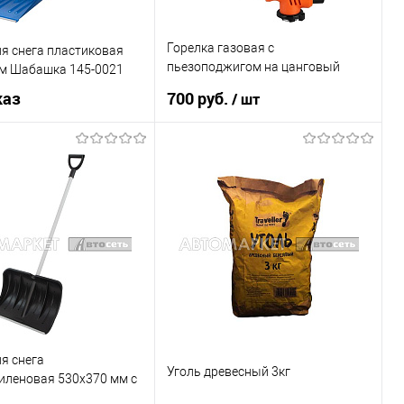
Горелка газовая с
я снега пластиковая
пьезоподжигом на цанговый
м Шабашка 145-0021
баллон AIRLINE AGT-02
каз
700 руб.
/ шт
Под заказ
В корзину
Купить в 1 клик
К сравнению
1 клик
К сравнению
В список
В наличии
Недоступно
я снега
Уголь древесный 3кг
иленовая 530x370 мм с
 СИБРТЕХ 61494