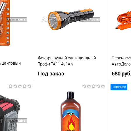
К сравнению
Купить в 1 клик
К сравнению
Купить в 
В наличии
В список
Недоступно
В список
Фонарь ручной светодиодный
Переноск
а цанговый
Трофи TA11 4v1Ah
АвтоДело
GT03
Под заказ
680 руб
Новинки
рзину
Под заказ
К сравнению
Купить в 
Купить в 1 клик
К сравнению
В наличии
В список
В список
Недоступно