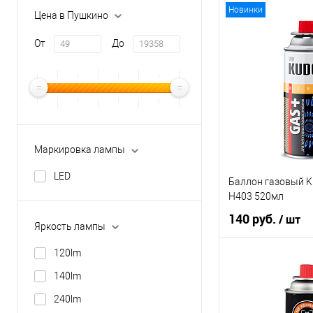
Новинки
Цена в Пушкино
От
До
Маркировка лампы
LED
Баллон газовый K
H403 520мл
140 руб.
/ шт
Яркость лампы
120lm
В ко
140lm
Купить в 1 клик
240lm