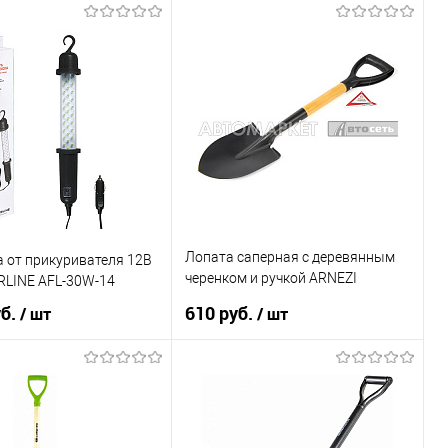
Лопата саперная с деревянным
 от прикуривателя 12В
черенком и ручкой ARNEZI
RLINE AFL-30W-14
R9190104
уб.
610 руб.
/ шт
/ шт
В корзину
В корзину
1 клик
К сравнению
Купить в 1 клик
К сравнению