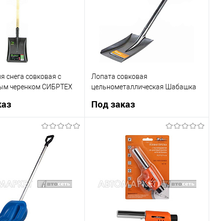
В наличии
В список
В наличии
я снега совковая с
Лопата совковая
ым черенком СИБРТЕХ
цельнометаллическая Шабашка
034-4022
каз
Под заказ
Под заказ
Под заказ
1 клик
К сравнению
Купить в 1 клик
К сравнению
Недоступно
В список
Недоступно