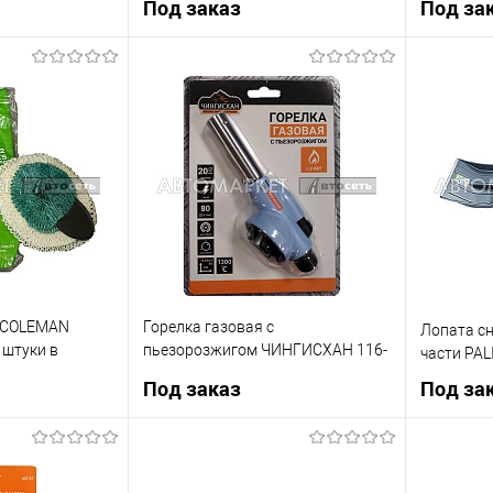
Под заказ
Под за
рзину
Под заказ
К сравнению
Купить в 1 клик
К сравнению
Купить в 
В наличии
В список
Недоступно
В список
п COLEMAN
Горелка газовая с
Лопата сн
 штуки в
пьезорозжигом ЧИНГИСХАН 116-
части PAL
024
Под заказ
Под за
рзину
Под заказ