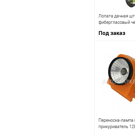
Лопата дачная ш
фибергласовый ч
СИБРТЕХ 61475
Под заказ
Под
Купить в 1 клик
В список
Переноска-лампа 
прикуриватель 12
Autostandart 1041