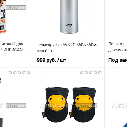
В наличии
В список
В список
Недоступно
анговый для
Лопата дл
Термокружка AVS TC-350S 350мл
т ЧИНГИСХАН
деревянн
серебро
61480
999 руб.
Под за
/ шт
 заказ
В корзину
Купить в 1 клик
К сравнению
К сравнению
Купить в 
В список
В наличии
Недоступно
В список