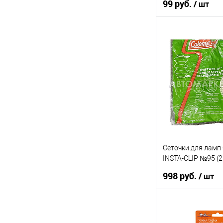
99 руб.
/ шт
В ко
Купить в 1 клик
В список
Сеточки для лам
INSTA-CLIP №95 (2
комплекте)
998 руб.
/ шт
В ко