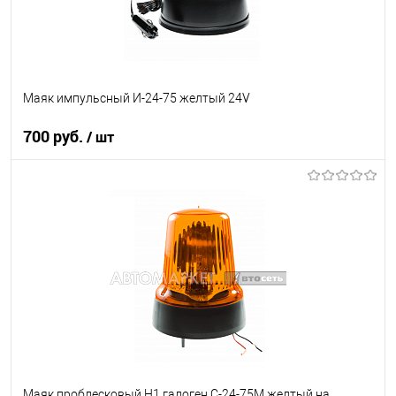
Маяк импульсный И-24-75 желтый 24V
700 руб.
/ шт
В корзину
В список
В наличии
Маяк проблесковый H1 галоген C-24-75M желтый на