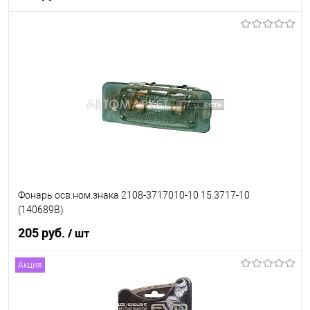
В корзину
В список
В наличии
Фонарь осв.ном.знака 2108-3717010-10 15.3717-10
(140689В)
205 руб.
/ шт
Акция
В корзину
В список
В наличии