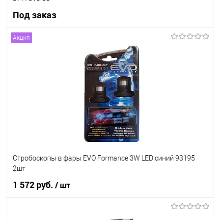
Под заказ
Акция
Под заказ
В список
Недоступно
Стробоскопы в фары EVO Formance 3W LED синий 93195
2шт
1 572 руб.
/ шт
В корзину