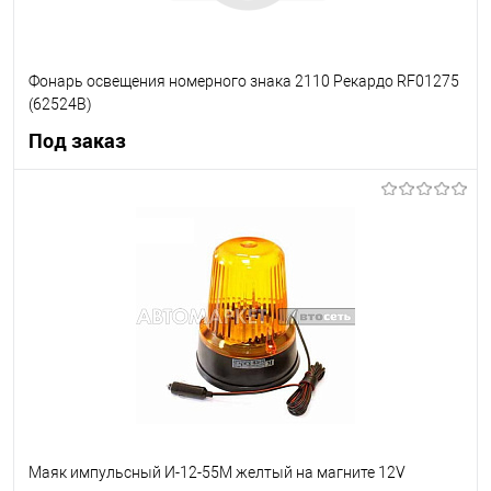
Фонарь освещения номерного знака 2110 Рекардо RF01275
(62524В)
Под заказ
Под заказ
В список
Недоступно
Маяк импульсный И-12-55M желтый на магните 12V