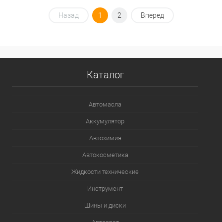
Под заказ
Назад
1
2
Вперед
В список
Недоступно
Каталог
Автомасла
Аккумулятор
Автохимия
Автокосметика
Жидкости технические
Инструмент
Шины и диски