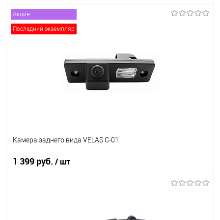
Акция
Под заказ
Последний экземпляр
В список
Недоступно
Камера заднего вида VELAS C-01
1 399 руб.
/ шт
В корзину
В список
В наличии