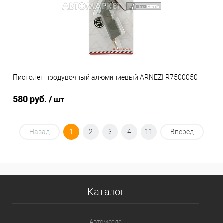
Пистолет продувочный алюминиевый ARNEZI R7500050
580 руб.
/ шт
В корзину
Назад
1
2
3
4
11
Вперед
В список
В наличии
Каталог
Автомасла