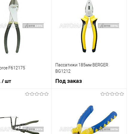
Пассатижи 185мм BERGER
orce F612175
BG1212
.
Под заказ
/ шт
В корзину
Под заказ
1 клик
К сравнению
Купить в 1 клик
К сравнению
В наличии
В список
Недоступно