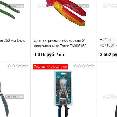
В наличии
В список
В наличии
В список
Набор пе
е 250 мм Дело
Диэлектрические бокорезы 6"
P2710ST 
диагональные Force F6905160
Jonneswa
1 316 руб.
3 662 р
/ шт
Последний экземпляр
рзину
В корзину
К сравнению
Купить в 1 клик
К сравнению
Купить в 
В наличии
В список
В наличии
В список