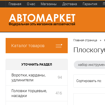
Главная
О нас
Магазины
Доставка
Гарантия
П
•
Главная страница
Каталог товаров
Плоскогу
УТОЧНИТЬ РАЗДЕЛ
набор инструме
Воротки, карданы,
94
удлинители
Сортировать по:
Головки торцевые,
416
насадки