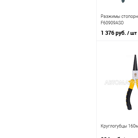
Разжимы стопорны
F60909ASO
1 376 руб.
/ шт
В ко
Купить в 1 клик
В список
Круглогубцы 160