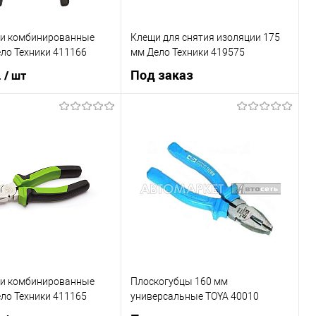
и комбинированные
Клещи для снятия изоляции 175
ло Техники 411166
мм Дело Техники 419575
.
Под заказ
/ шт
В корзину
Под заказ
1 клик
К сравнению
Купить в 1 клик
К сравнению
В наличии
В список
Недоступно
и комбинированные
Плоскогубцы 160 мм
ло Техники 411165
универсальные TOYA 40010