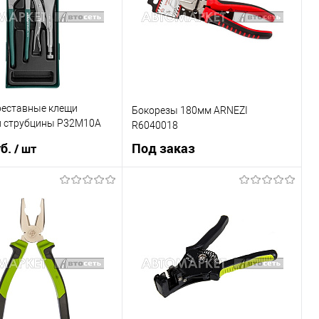
В наличии
В список
В наличии
реставные клещи
Бокорезы 180мм ARNEZI
и струбцины P32M10A
R6040018
y 48190
уб.
Под заказ
/ шт
В корзину
Под заказ
1 клик
К сравнению
Купить в 1 клик
К сравнению
В наличии
В список
Недоступно