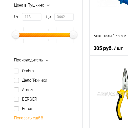
Цена в Пушкино
От
До
Бокорезы 175 мм 
305 руб.
/ шт
Производитель
В ко
Ombra
Купить в 1 клик
Дело Техники
В список
Arnezi
BERGER
Force
Показать ещё 8