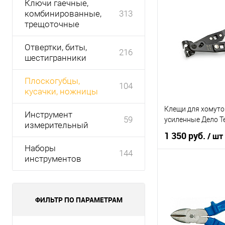
Ключи гаечные,
комбинированные,
313
трещоточные
Отвертки, биты,
216
шестигранники
Плоскогубцы,
104
кусачки, ножницы
Клещи для хомут
Инструмент
59
усиленные Дело Т
измерительный
1 350 руб.
/ шт
Наборы
144
инструментов
В ко
Купить в 1 клик
ФИЛЬТР ПО ПАРАМЕТРАМ
В список