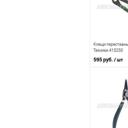
В список
Клещи переставны
Техники 415250
595 руб.
/ шт
В ко
Купить в 1 клик
В список