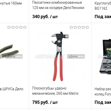
Пассатижи комбинированные
гнутые 160мм
Круглогу
125 мм на холдере ДелоТехники
BG1162
411125
340 руб.
Под за
/ шт
 заказ
В корзину
Купить в 1 клик
К сравнению
К сравнению
Купить в 
В список
В наличии
Недоступно
В список
Плоскогубцы ударно
ов ШРУСа Дело
Набор ра
механические, 260 мм Matrix
колец For
16922
795 руб.
Под за
/ шт