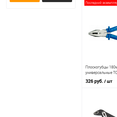
Последний экземпля
В ко
Купить в 1 клик
В список
Плоскогубцы 180
универсальные T
326 руб.
/ шт
В ко
Купить в 1 клик