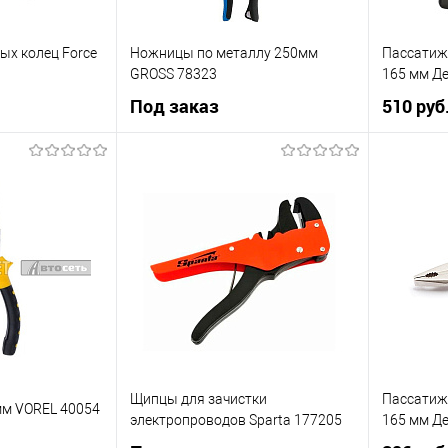
х колец Force
Ножницы по металлу 250мм
Пассатиж
GROSS 78323
165 мм Де
Под заказ
510 руб
рзину
Под заказ
К сравнению
Купить в 
Купить в 1 клик
К сравнению
В наличии
В список
В список
Недоступно
Щипцы для зачистки
Пассатиж
мм VOREL 40054
электропроводов Sparta 177205
165 мм Де