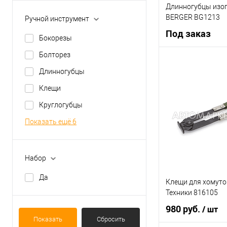
Длинногубцы изо
BERGER BG1213
Ручной инструмент
Под заказ
Бокорезы
Болторез
Под
Длинногубцы
Клещи
Купить в 1 клик
Круглогубцы
В список
Показать ещё 6
Набор
Да
Клещи для хомут
Техники 816105
980 руб.
/ шт
Показать
Сбросить