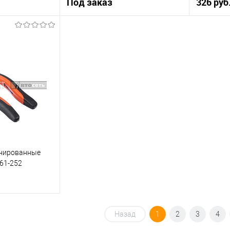
Под заказ
326 руб
рзину
Под заказ
К сравнению
Купить в 
Купить в 1 клик
К сравнению
В наличии
В список
В список
Недоступно
нированные
661-252
 заказ
Назад
1
2
3
4