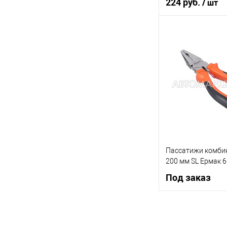
224 руб.
/ шт
В ко
Купить в 1 клик
В список
Пассатижи комби
200 мм SL Ермак 
Под заказ
Под