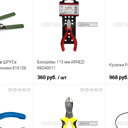
ов ШРУСа
Бокорезы 115 мм ARNEZI
Кусачки F
ехники 816106
R6040011
360 руб.
968 руб
/ шт
рзину
В корзину
К сравнению
Купить в 1 клик
К сравнению
Купить в 
В наличии
В список
В наличии
В список