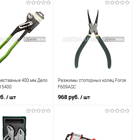
Под заказ
В корзину
Купить в 1 клик
К сравнению
1 клик
К сравнению
В список
В наличии
Недоступно
реставные 400 мм Дело
Разжимы стопорных колец Force
15400
F609ASC
уб.
968 руб.
/ шт
/ шт
В корзину
В корзину
1 клик
К сравнению
Купить в 1 клик
К сравнению