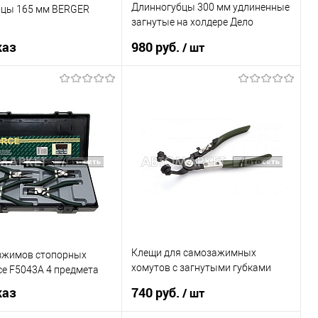
Длинногубцы 300 мм удлиненные
бцы 165 мм BERGER
загнутые на холдере Дело
Техники 413300
каз
980 руб.
/ шт
Под заказ
В корзину
Купить в 1 клик
К сравнению
1 клик
К сравнению
В список
В наличии
Недоступно
Клещи для самозажимных
зжимов стопорных
хомутов с загнутыми губками
ce F5043А 4 предмета
Дело Техники 821003
каз
740 руб.
/ шт