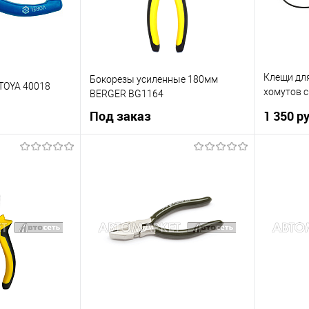
Клещи дл
Бокорезы усиленные 180мм
TOYA 40018
хомутов с
BERGER BG1164
Техники 8
Под заказ
1 350 р
рзину
Под заказ
К сравнению
Купить в 
Купить в 1 клик
К сравнению
В наличии
В список
В список
Недоступно