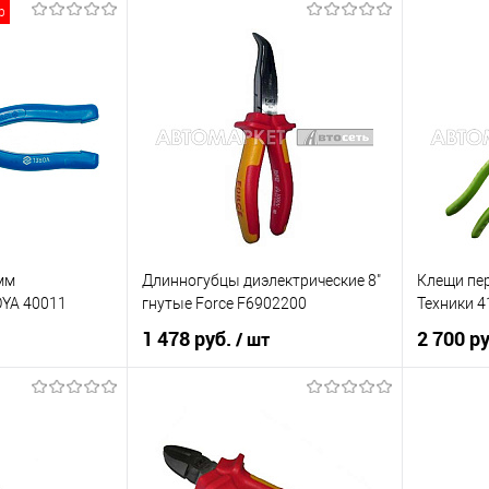
р
рзину
В корзину
К сравнению
Купить в 1 клик
К сравнению
Купить в 
В наличии
В список
В наличии
В список
мм
Длинногубцы диэлектрические 8"
Клещи пе
OYA 40011
гнутые Force F6902200
Техники 4
1 478 руб.
2 700 р
/ шт
рзину
В корзину
К сравнению
Купить в 1 клик
К сравнению
Купить в 