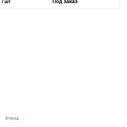
.
Под заказ
/ шт
В корзину
Под заказ
1 клик
К сравнению
Купить в 1 клик
К сравнению
В наличии
В список
Недоступно
Вперед