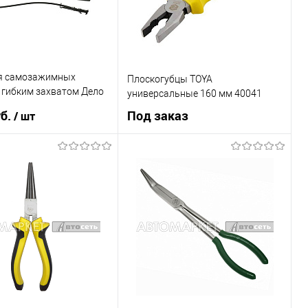
я самозажимных
Плоскогубцы TOYA
 гибким захватом Дело
универсальные 160 мм 40041
21021
уб.
Под заказ
/ шт
В корзину
Под заказ
1 клик
К сравнению
Купить в 1 клик
К сравнению
В наличии
В список
Недоступно