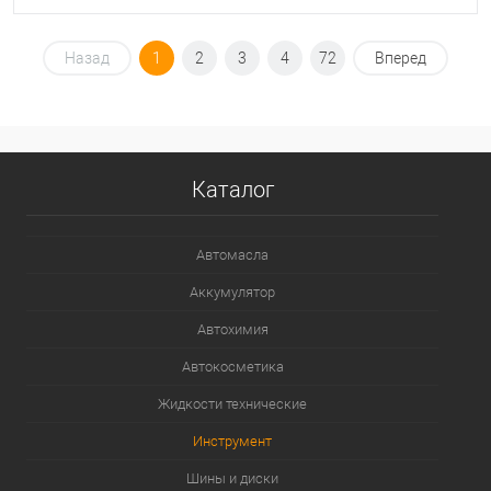
Под заказ
Назад
1
2
3
4
72
Вперед
В список
Недоступно
Каталог
Автомасла
Аккумулятор
Автохимия
Автокосметика
Жидкости технические
Инструмент
Шины и диски