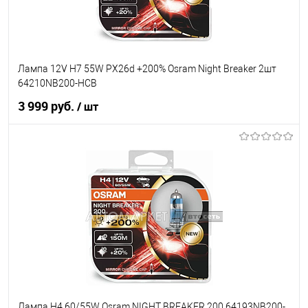
Лампа 12V H7 55W PX26d +200% Osram Night Breaker 2шт
64210NB200-HCB
3 999 руб.
/ шт
В корзину
В список
В наличии
Лампа H4 60/55W Osram NIGHT BREAKER 200 64193NB200-