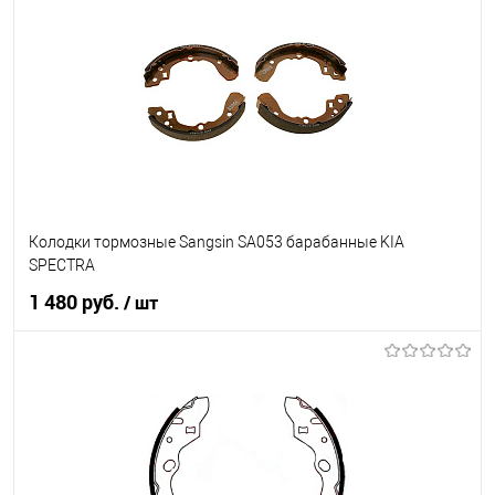
В список
Недоступно
Колодки тормозные Sangsin SA053 барабанные KIA
SPECTRA
1 480 руб.
/ шт
В корзину
В список
В наличии