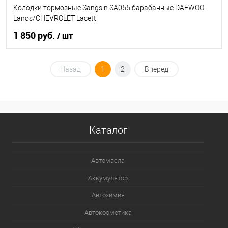
Колодки тормозные Sangsin SA055 барабанные DAEWOO
Lanos/CHEVROLET Lacetti
1 850 руб.
/ шт
В корзину
Назад
1
2
Вперед
В список
В наличии
Каталог
Автомасла
Аккумулятор
Автохимия
Автокосметика