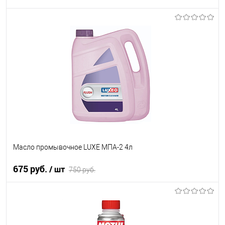
Под заказ
В список
Недоступно
Масло промывочное LUXE МПА-2 4л
675 руб.
/ шт
750 руб.
В корзину
В список
В наличии