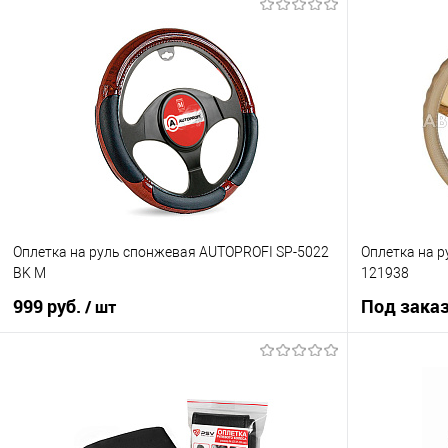
Под заказ
Купить в 1 кл
Купить в 1 клик
К сравнению
В избранное
В избранное
Под заказ
Оплетка на руль спонжевая AUTOPROFI SP-5022
Оплетка на р
BK M
121938
999 руб.
Под зака
/ шт
В корзину
Купить в 1 клик
К сравнению
Купить в 1 кл