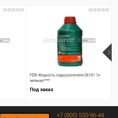
FEBI Жидкость гидроусилителя 06161 1л
С
зеленая****
Под заказ
5
+7 (800) 550-96-44