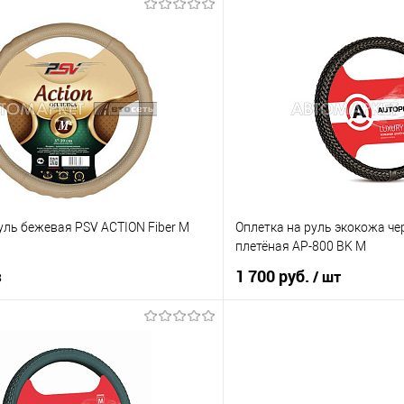
В корзину
Под з
ик
К сравнению
Купить в 1 клик
В наличии
В избранное
уль бежевая PSV ACTION Fiber М
Оплетка на руль экокожа че
плетёная AP-800 BK M
з
1 700 руб.
/ шт
Под заказ
В корз
Купить в 1 клик
ик
К сравнению