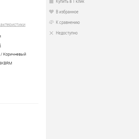
Купить в 1 клик
В избранное
К сравнению
рактеристики
Недоступно
и
i
 / Коричневый
BKBRM