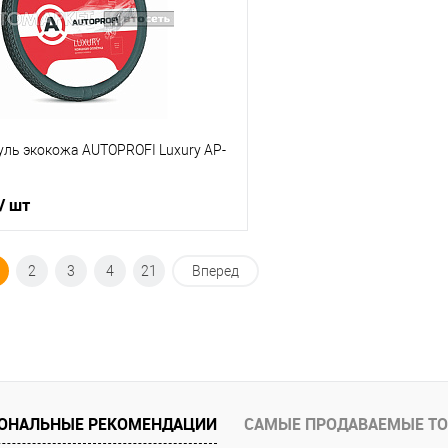
В избранное
Под заказ
уль экокожа AUTOPROFI Luxury AP-
/ шт
В корзину
2
3
4
21
Вперед
ик
К сравнению
В наличии
ОНАЛЬНЫЕ РЕКОМЕНДАЦИИ
САМЫЕ ПРОДАВАЕМЫЕ Т