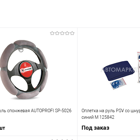
руль спонжевая AUTOPROFI SP-5026
Оплетка на руль PSV со шн
синий М 125842
Под заказ
 шт