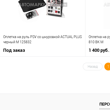
В избранное
В наличии
В избранное
Оплетка на руль PSV со шнуровкой ACTUAL PLUS
Оплетка на р
черный М 125832
810 BK M
Под заказ
1 400 руб.
Под заказ
Назад
1
Купить в 1 кл
Купить в 1 клик
К сравнению
В избранное
В избранное
Под заказ
ПЕРС