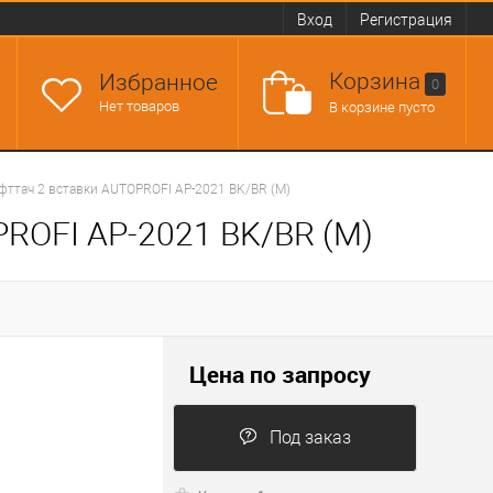
Вход
Регистрация
Корзина
Избранное
0
Нет товаров
В корзине пусто
офттач 2 вставки AUTOPROFI AP-2021 BK/BR (M)
PROFI AP-2021 BK/BR (M)
Цена по запросу
Под заказ