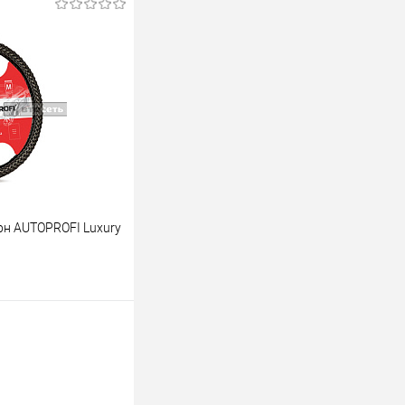
аказ
К сравнению
Под заказ
рн AUTOPROFI Luxury
ину
К сравнению