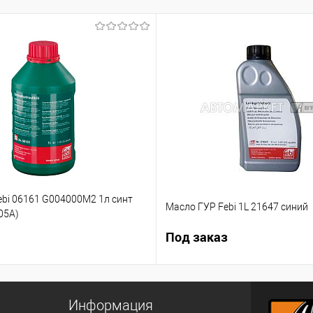
ebi 06161 G004000M2 1л синт
Масло ГУР Febi 1L 21647 синий
05А)
Под заказ
Информация