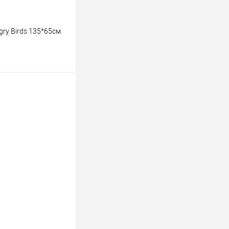
y Birds 135*65см.
аказ
К сравнению
Под заказ