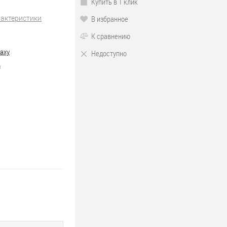
Купить в 1 клик
В избранное
рактеристики
К сравнению
axy
Недоступно
й