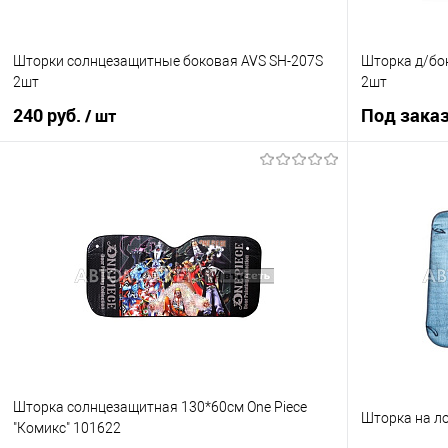
Шторки солнцезащитные боковая AVS SH-207S
Шторка д/бок
2шт
2шт
240 руб.
Под зака
/ шт
В корзину
Купить в 1 клик
К сравнению
Купить в 1 кл
В избранное
В наличии
В избранное
Шторка солнцезащитная 130*60см One Piece
Шторка на ло
"Комикс" 101622