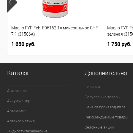
Масло ГУР Febi F06162 1л минеральное CHF
Масло ГУР F
7.1 (31506A)
зеленая (315
1 650 руб.
1 750 руб.
Каталог
Дополнительно
Новинки
Автомасла
Популярные товары
Аккумулятор
Цена от производителя
Автохимия
Рекомендуемые товары
Автокосметика
Сезонные акции
Жидкости технические