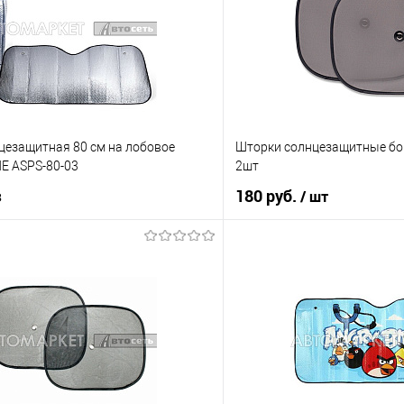
цезащитная 80 см на лобовое
Шторки солнцезащитные бо
NE ASPS-80-03
2шт
з
180 руб.
/ шт
Под заказ
В корз
Купить в 1 клик
ик
К сравнению
В избранное
Под заказ