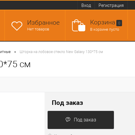
Вход
Регистрация
Корзина
Избранное
0
Нет товаров
В корзине пусто
•
щитные
Шторка на лобовое стекло New Galaxy 130*75 см
0*75 см
Под заказ
Под заказ