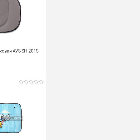
ковая AVS SH-201S
ину
К сравнению
В наличии