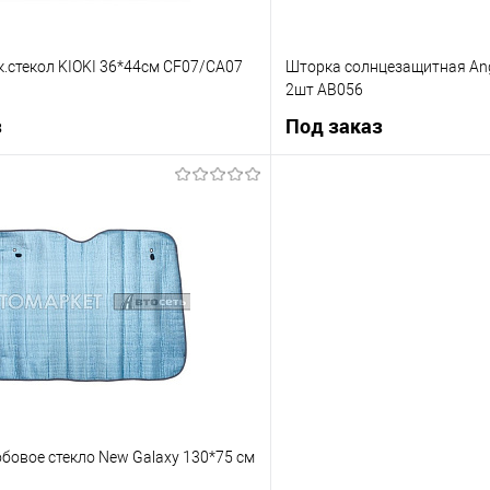
.стекол KIOKI 36*44см CF07/CA07
Шторка солнцезащитная Angr
2шт AB056
з
Под заказ
Под заказ
Под з
ик
К сравнению
Купить в 1 клик
Под заказ
В избранное
бовое стекло New Galaxy 130*75 см