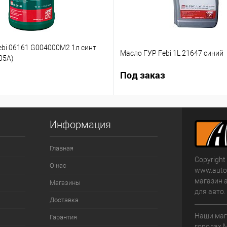
ebi 06161 G004000M2 1л синт
Масло ГУР Febi 1L 21647 синий
05А)
Под заказ
Информация
Главная
Copyright
О нас
www.autom
магазин 
Магазины
для авто
Доставка
Наши маг
Гарантия
городах 