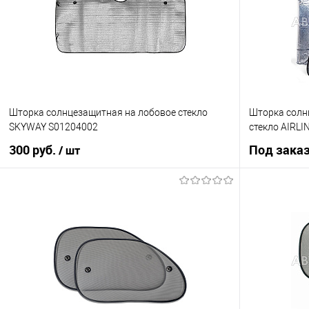
Шторка солнцезащитная на лобовое стекло
Шторка солн
SKYWAY S01204002
стекло AIRLI
300 руб.
Под зака
/ шт
В корзину
Купить в 1 клик
К сравнению
Купить в 1 кл
В избранное
В наличии
В избранное