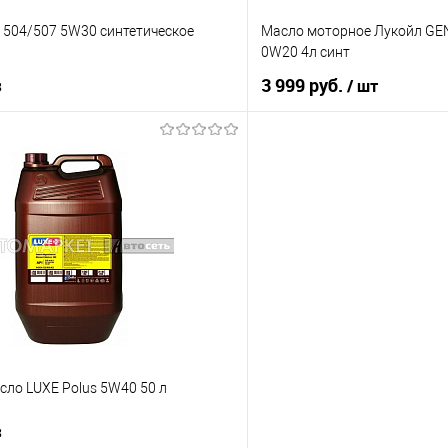
ic 504/507 5W30 синтетическое
Масло моторное Лукойл GE
0W20 4л синт
з
3 999 руб.
/ шт
Под заказ
В корз
Купить в 1 клик
ик
К сравнению
В избранное
Под заказ
сло LUXE Polus 5W40 50 л
з