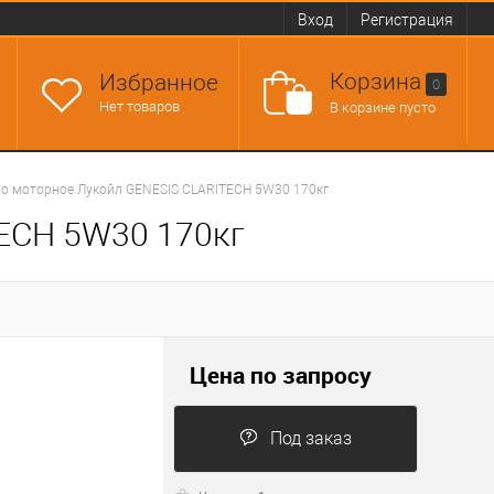
Вход
Регистрация
Корзина
Избранное
0
Нет товаров
В корзине пусто
о моторное Лукойл GENESIS CLARITECH 5W30 170кг
ECH 5W30 170кг
Цена по запросу
Под заказ