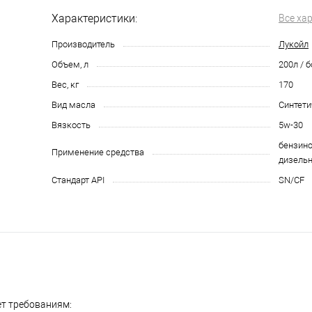
Характеристики:
Все ха
Производитель
Лукойл
Объем, л
200л / 
Вес, кг
170
Вид масла
Синтети
Вязкость
5w-30
бензино
Применение средства
дизельн
Стандарт API
SN/CF
т требованиям: