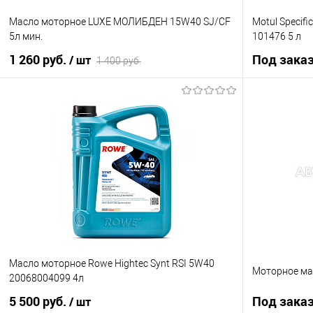
Масло моторное LUXE МОЛИБДЕН 15W40 SJ/CF
Motul Specif
5л мин.
101476 5 л
1 260 руб.
Под зака
/ шт
1 400 руб.
В корзину
Купить в 1 клик
К сравнению
Купить в 1 кл
В избранное
В наличии
В избранное
Масло моторное Rowe Hightec Synt RSI 5W40
Моторное ма
20068004099 4л
5 500 руб.
Под зака
/ шт