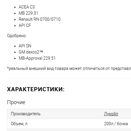
ACEA C3
MB 229.31
Renault RN 0700/0710
API CF
Одобрено:
API SN
GM dexos2™
MB-Approval 229.51
*реальный внешний вид товара может отличаться от представле
ХАРАКТЕРИСТИКИ:
Прочие
Производитель
Лукойл
Объем, л
200л / бочка