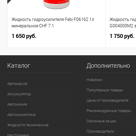
Жидкость гидроусилителя Febi F06162 1л
Жидкость гид
минеральное CHF 7.1
G004000M2 з
1 650 руб.
1 750 руб.
Каталог
Дополнительно
Новинки
Автомасла
Популярные товары
Аккумулятор
Цена от производителя
Автохимия
Рекомендуемые товары
Автокосметика
Сезонные акции
Жидкости технические
Производители
Инструмент