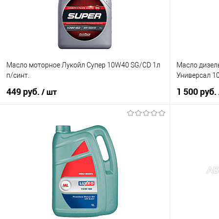
Масло моторное Лукойл Супер 10W40 SG/CD 1л
Масло дизел
п/синт.
Универсал 10
449 руб.
1 500 руб.
/ шт
В корзину
Купить в 1 клик
К сравнению
Купить в 1 кл
В избранное
В наличии
В избранное