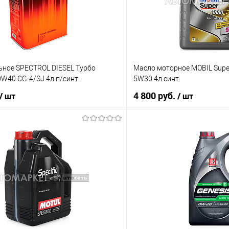
ьное SPECTROL DIESEL Турбо
Масло моторное MOBIL Super
W40 CG-4/SJ 4л п/синт.
5W30 4л синт.
4 800 руб.
/ шт
/ шт
В корзину
В корз
ик
К сравнению
Купить в 1 клик
В наличии
В избранное