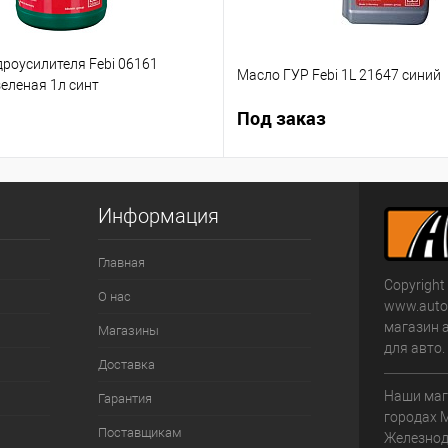
роусилителя Febi 06161
Масло ГУР Febi 1L 21647 синий
еленая 1л синт
Под заказ
Информация
Главная
Copyright
О нас
www.autom
магазин 
Магазины
для авто
Доставка
Наши маг
Гарантия
городах 
Поставщикам
Железнод