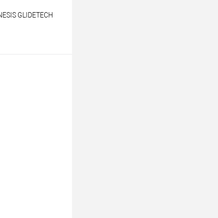
NESIS GLIDETECH
ину
К сравнению
В наличии