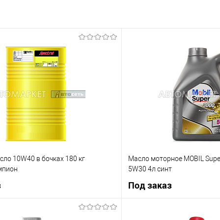
ло 10W40 в бочках 180 кг
Масло моторное MOBIL Super
мпион
5W30 4л синт
з
Под заказ
Под заказ
Под з