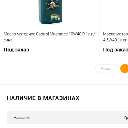
Масло моторное Castrol Magnatec 10W40 R 1л п/
Масло моторн
синт.
4 5W40 1л си
Под заказ
Под зака
Под заказ
Назад
1
Купить в 1 клик
К сравнению
Купить в 1 кл
В избранное
Под заказ
В избранное
НАЛИЧИЕ В МАГАЗИНАХ
Название
Г