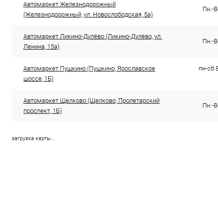
Автомаркет Железнодорожный
Пн.-В
(Железнодорожный, ул. Новослободская, 5а)
Автомаркет Ликино-Дулёво (Ликино-Дулёво, ул.
Пн.-В
Ленина, 15а)
Автомаркет Пушкино (Пушкино, Ярославское
пн-сб 8
шоссе, 1Б)
Автомаркет Щелково (Щелково, Пролетарский
Пн.-В
проспект, 1Б)
загрузка карты...