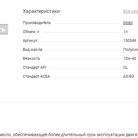
Характеристики:
Все ха
Производитель
Mobil
Объем, л
1л
Артикул
150549
Вид масла
Полуси
Вязкость
10w-40
Стандарт API
SL
Стандарт ACEA
А3/В3
 масло, обеспечивающее более длительный срок эксплуатации двига