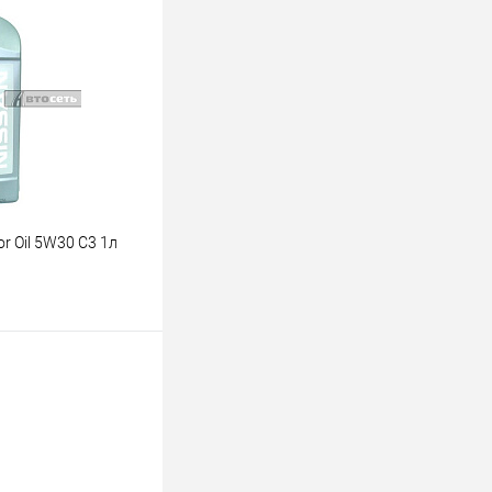
К сравнению
Под заказ
r Oil 5W30 C3 1л
ину
К сравнению
В наличии