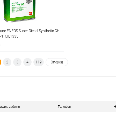
ое ENEOS Super Diesel Synthetic CH-
нт. OIL1335
з
Под заказ
2
3
4
119
Вперед
ик
К сравнению
Под заказ
рафик работы
Телефон
Н