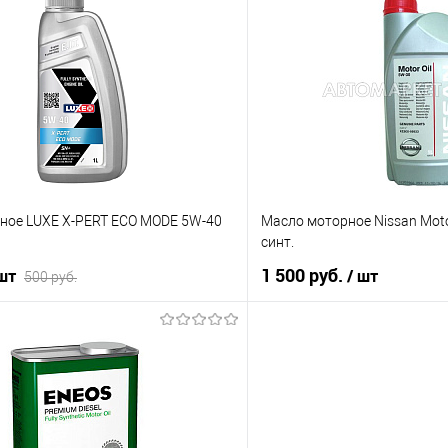
ик
К сравнению
Купить в 1 клик
Под заказ
В избранное
ное LUXE X-PERT ECO MODE 5W-40
Масло моторное Nissan Moto
синт.
1 500 руб.
 шт
/ шт
500 руб.
В корз
В корзину
Купить в 1 клик
ик
К сравнению
В избранное
В наличии