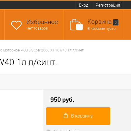
Вход
Регистрация
Корзина
Избранное
0
Нет товаров
В корзине пусто
о моторное MOBIL Super 2000 X1 10W40 1л п/синт.
40 1л п/синт.
950 руб.
В корзину