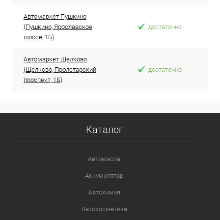
Автомаркет Пушкино
(Пушкино, Ярославское
достаточно
шоссе, 1Б)
Автомаркет Щелково
(Щелково, Пролетарский
достаточно
проспект, 1Б)
Каталог
Автомасла
Аккумулятор
Автохимия
Автокосметика