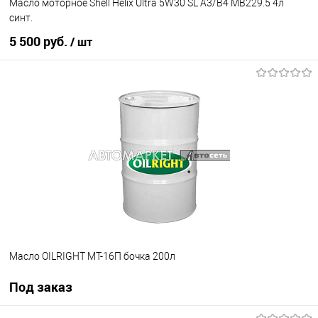
Масло моторное Shell Helix Ultra 5W30 SL A3/B4 MB229.5 4л
синт.
5 500 руб.
/ шт
В корзину
В избранное
В наличии
Масло OILRIGHT МТ-16П бочка 200л
Под заказ