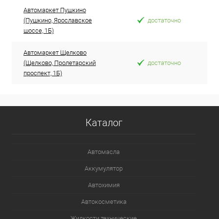
Автомаркет Пушкино
(Пушкино, Ярославское
достаточно
шоссе, 1Б)
Автомаркет Щелково
(Щелково, Пролетарский
достаточно
проспект, 1Б)
Каталог
Автомасла
Аккумулятор
Автохимия
Автокосметика
Жидкости технические