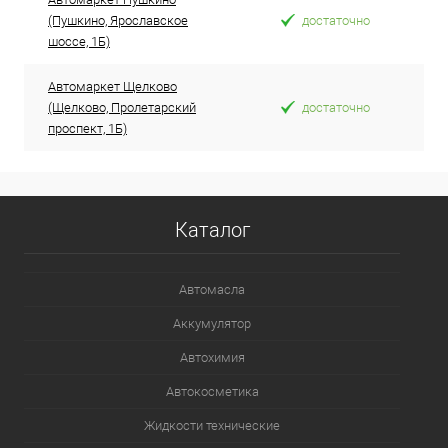
(Пушкино, Ярославское
достаточно
шоссе, 1Б)
Автомаркет Щелково
(Щелково, Пролетарский
достаточно
проспект, 1Б)
Каталог
Автомасла
Аккумулятор
Автохимия
Автокосметика
Жидкости технические