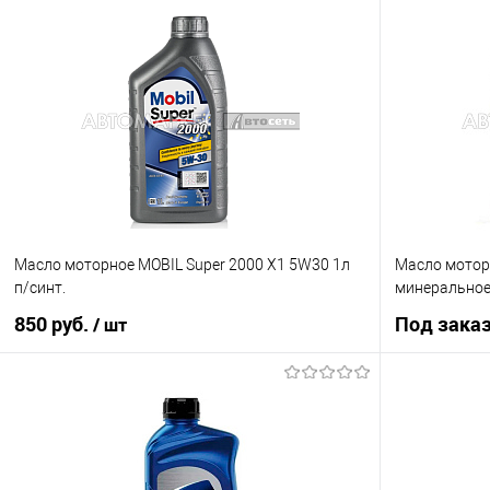
В корзину
Купить в 1 клик
К сравнению
Купить в 1 кл
В избранное
В наличии
В избранное
Масло моторное MOBIL Super 2000 X1 5W30 1л
Масло мотор
п/синт.
минерально
850 руб.
Под зака
/ шт
В корзину
Купить в 1 клик
К сравнению
Купить в 1 кл
В избранное
В наличии
В избранное