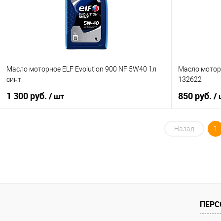
Масло моторное ELF Evolution 900 NF 5W40 1л
Масло моторн
синт.
132622
1 300 руб.
850 руб.
/ шт
/
В корзину
Назад
1
Купить в 1 клик
К сравнению
Купить в 1 кл
В избранное
В наличии
В избранное
ПЕРС