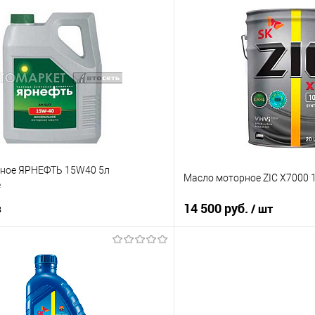
Под заказ
В корз
ик
К сравнению
Купить в 1 клик
Под заказ
В избранное
ное ЯРНЕФТЬ 15W40 5л
Масло моторное ZIC X7000 
е
з
14 500 руб.
/ шт
Под заказ
В корз
Купить в 1 клик
ик
К сравнению
В избранное
Под заказ