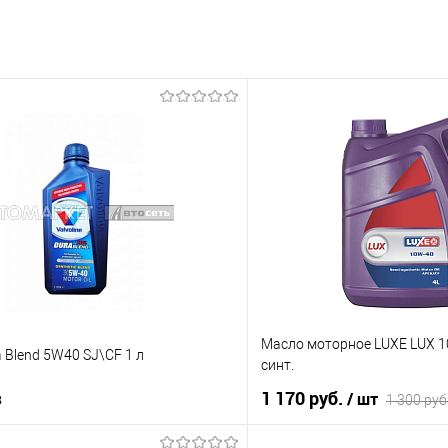
Масло моторное LUXE LUX 1
a Blend 5W40 SJ\CF 1 л
синт.
з
1 170 руб.
/ шт
1 300 руб