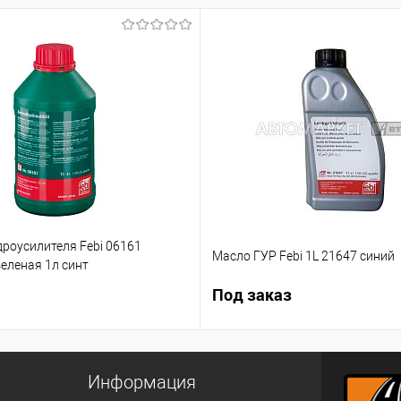
роусилителя Febi 06161
Масло ГУР Febi 1L 21647 синий
еленая 1л синт
Под заказ
Информация