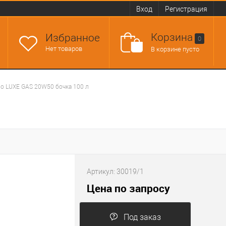
Вход
Регистрация
Корзина
Избранное
0
Нет товаров
В корзине пусто
о LUXE GAS 20W50 бочка 100 л
Артикул:
30019/1
Цена по запросу
Под заказ