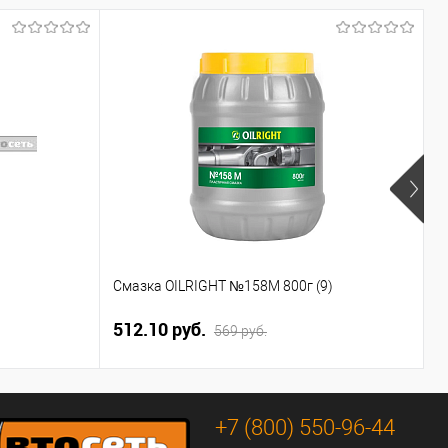
П
Смазка OILRIGHT №158М 800г (9)
т
512.10 руб.
1
569 руб.
+7 (800) 550-96-44