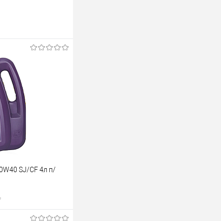
0W40 SJ/CF 4л п/
.