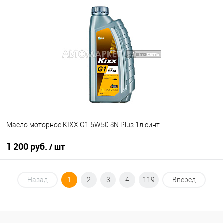
Под заказ
В список
Недоступно
Масло моторное KIXX G1 5W50 SN Plus 1л синт
1 200 руб.
/ шт
В корзину
Назад
1
2
3
4
119
Вперед
В список
В наличии