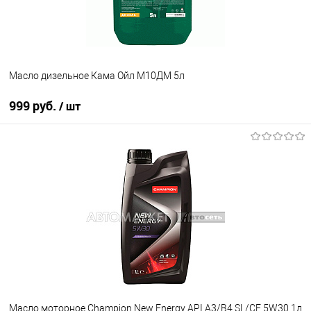
Масло дизельное Кама Ойл М10ДМ 5л
999 руб.
/ шт
В корзину
В список
В наличии
Масло моторное Champion New Energy API A3/B4 SL/CF 5W30 1л