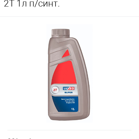
2Т 1л п/синт.