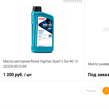
Под заказ
Купить в 1 клик
К сравнению
Купить в 1 кл
В избранное
Под заказ
В избранное
Масло моторное Rowe Hightec Xpert II 5w-40 1л
Масло униве
20329-0010-99
1 200 руб.
Под зака
/ шт
В корзину
Назад
1
Купить в 1 клик
К сравнению
Купить в 1 кл