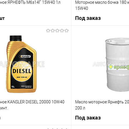
ное ЯРНЕФТЬ М6з14Г 15W40 1л
Моторное масло бочка 180 к
15W40
Под заказ
 шт
В корзину
Под з
ик
К сравнению
Купить в 1 клик
В наличии
В избранное
ное KANSLER DIESEL 20000 10W40
Масло моторное Ярнефть 20
синт.
200 л
з
Под заказ