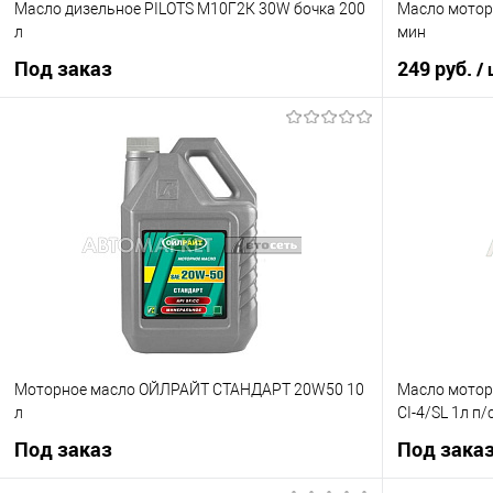
Масло дизельное PILOTS М10Г2К 30W бочка 200
Масло мотор
л
мин
Под заказ
249 руб.
/
Под заказ
Купить в 1 кл
Купить в 1 клик
К сравнению
В избранное
В избранное
Под заказ
Моторное масло ОЙЛРАЙТ СТАНДАРТ 20W50 10
Масло мотор
л
CI-4/SL 1л п/
Под заказ
Под зака