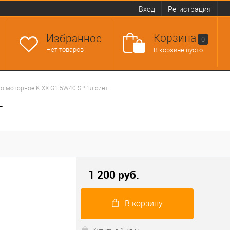
Вход
Регистрация
Корзина
Избранное
0
Нет товаров
В корзине пусто
о моторное KIXX G1 5W40 SP 1л синт
т
1 200 руб.
В корзину