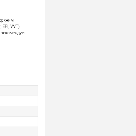
верхним
EFI, VVT);
 рекомендует