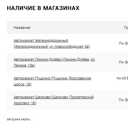
В избранное
В наличии
В избранное
НАЛИЧИЕ В МАГАЗИНАХ
Название
Г
Автомаркет Железнодорожный
Пн.-В
(Железнодорожный, ул. Новослободская, 5а)
Автомаркет Ликино-Дулёво (Ликино-Дулёво, ул.
Пн.-В
Ленина, 15а)
Автомаркет Пушкино (Пушкино, Ярославское
пн-сб 8
шоссе, 1Б)
Автомаркет Щелково (Щелково, Пролетарский
Пн.-В
проспект, 1Б)
загрузка карты...