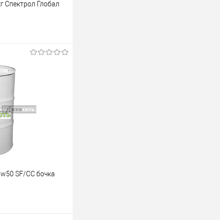
г Спектрол Глобал
аказ
К сравнению
Под заказ
w50 SF/CC бочка