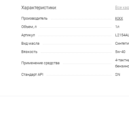
Характеристики:
Все ха
Производитель
KIXX
Объем, л
1л
Артикул
L2154A
Вид масла
Синтети
Вязкость
5w-40
4-тактн
Применение средства
бензино
Стандарт API
SN