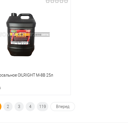
Под заказ
Под з
ик
К сравнению
Купить в 1 клик
Под заказ
В избранное
рсальное OILRIGHT М-8В 25л
з
Под заказ
2
3
4
119
Вперед
ик
К сравнению