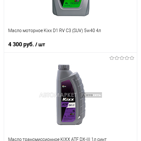
Масло моторное Kixx D1 RV C3 (SUV) 5w40 4л
4 300 руб.
/ шт
В корзину
В список
В наличии
Масло трансмиссионное KIXX ATF DX-III 1л синт