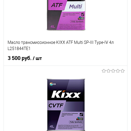
Масло трансмиссионное KIXX ATF Multi SP-III Type-IV 4л
L251844TE1
3 500 руб.
/ шт
В корзину
В список
В наличии