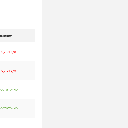
аличие
тсутствует
тсутствует
достаточно
достаточно