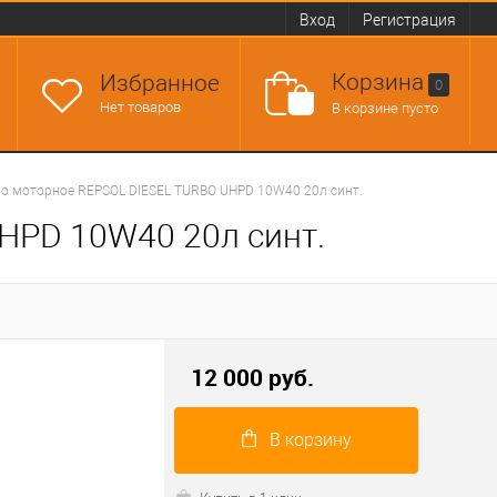
Вход
Регистрация
Корзина
Избранное
0
Нет товаров
В корзине пусто
о моторное REPSOL DIESEL TURBO UHPD 10W40 20л синт.
HPD 10W40 20л синт.
12 000 руб.
В корзину