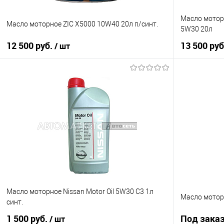
Масло мотор
Масло моторное ZIC X5000 10W40 20л п/синт.
5W30 20л
12 500 руб.
13 500 ру
/ шт
В корзину
Купить в 1 клик
К сравнению
Купить в 1 кл
В список
В наличии
В список
Масло моторное Nissan Motor Oil 5W30 C3 1л
Масло мотор
синт.
1 500 руб.
Под зака
/ шт