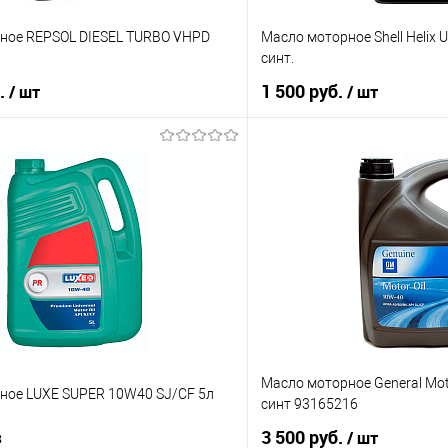
ное REPSOL DIESEL TURBO VHPD
Масло моторное Shell Helix U
синт.
б.
1 500 руб.
/ шт
/ шт
В корзину
В корз
ик
К сравнению
Купить в 1 клик
В наличии
В список
Масло моторное General Mot
ное LUXE SUPER 10W40 SJ/CF 5л
синт 93165216
з
3 500 руб.
/ шт