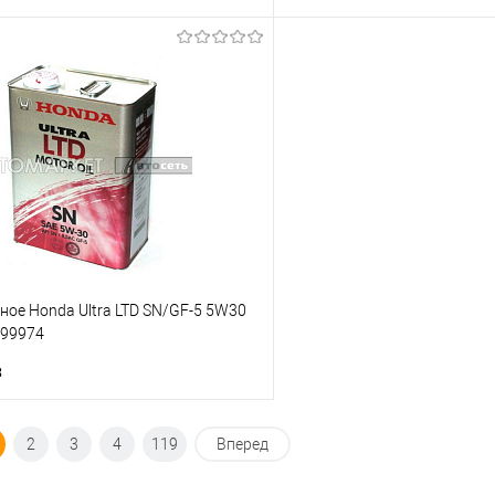
Под заказ
В корз
Купить в 1 клик
ик
К сравнению
В список
Недоступно
ое Honda Ultra LTD SN/GF-5 5W30
-99974
з
Под заказ
2
3
4
119
Вперед
ик
К сравнению