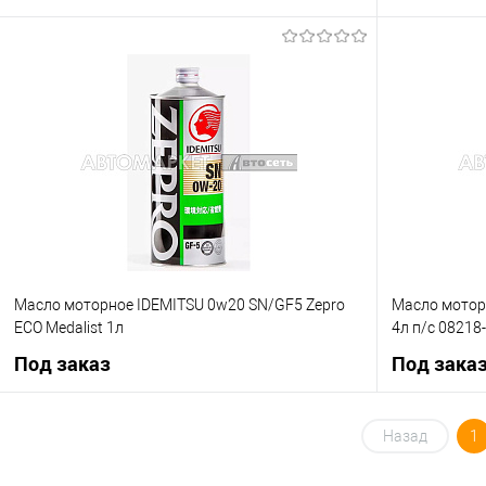
В корзину
Купить в 1 клик
К сравнению
Купить в 1 кл
В список
В наличии
В список
Масло моторное IDEMITSU 0w20 SN/GF5 Zepro
Масло моторн
ECO Medalist 1л
4л п/с 08218
Под заказ
Под зака
Под заказ
Назад
1
Купить в 1 клик
К сравнению
Купить в 1 кл