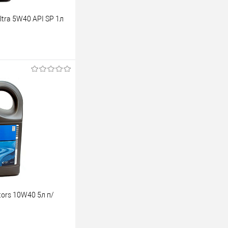
ltra 5W40 API SP 1л
ину
К сравнению
В наличии
ors 10W40 5л п/