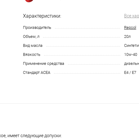
Характеристики:
Все ха
Производитель
Repsol
Объем, л
20л
Вид масла
Синтети
Вязкость
10w-40
Применение средства
дизельн
Стандарт ACEA
E4 / E7
ое, имеет следующие допуски: