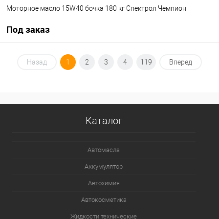
Моторное масло 15W40 бочка 180 кг Спектрол Чемпион
Под заказ
Под заказ
Назад
1
2
3
4
119
Вперед
В избранное
Под заказ
Каталог
Автомасла
Аккумулятор
Автохимия
Автокосметика
Жидкости технические