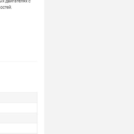
х двигателях с
остей.