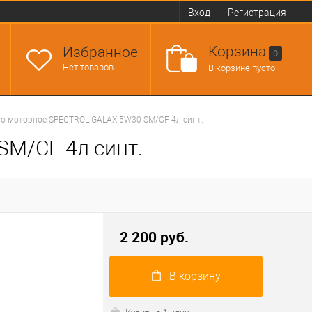
Вход
Регистрация
Корзина
Избранное
0
Нет товаров
В корзине пусто
о моторное SPECTROL GALAX 5W30 SМ/CF 4л синт.
М/CF 4л синт.
2 200 руб.
В корзину