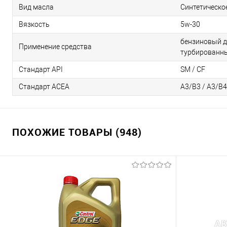
Вид масла
Синтетическо
Вязкость
5w-30
бензиновый д
Применение средства
турбированны
Стандарт API
SM / CF
Стандарт ACEA
А3/В3 / А3/В4
ПОХОЖИЕ ТОВАРЫ (948)