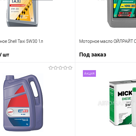
ое Shell Taxi 5W30 1л
Моторное масло ОЙЛРАЙТ 
Под заказ
/ шт
В корзину
Под з
Акция
ик
К сравнению
Купить в 1 клик
В наличии
В избранное