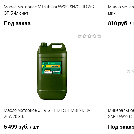
Масло моторное Mitsubishi 5W30 SN/CF ILSAC
Масло мотор
GF-5 4л синт.
мин
Под заказ
810 руб.
/
Под заказ
Купить в 1 клик
К сравнению
Купить в 1 кл
В избранное
Под заказ
В избранное
Масло моторное OILRIGHT DIESEL М8Г2К SAE
Минеральное
20W20 30л
SAE 15W40 CG
5 499 руб.
Под зака
/ шт