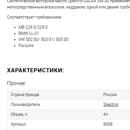
Синтетическое моторное масло Spectrol GALAX 5W-30 применя
непосредственным впрыском, наддувом, одной или двумя турби
Соответствует требованиям:
MB 229.3/229.5
BMW LL-01
VW 502 00/ 503 01/ 505 00
Porsche
ХАРАКТЕРИСТИКИ:
Прочие
Страна бренда
Россия
Производитель
Spectrol
Объем, л
4л
Артикул
9008