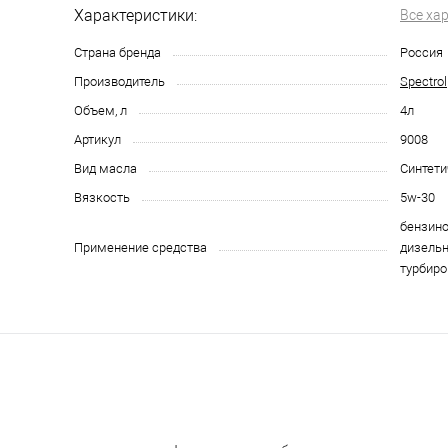
Характеристики:
Все ха
Страна бренда
Россия
Производитель
Spectrol
Объем, л
4л
Артикул
9008
Вид масла
Синтети
Вязкость
5w-30
бензино
Применение средства
дизельн
турбиро