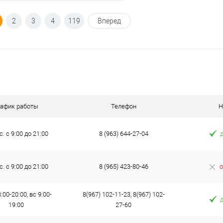
Под заказ
2
3
4
119
Вперед
ик
К сравнению
Под заказ
рафик работы
Телефон
Н
с. с 9:00 до 21:00
8 (963) 644-27-04
с. с 9:00 до 21:00
8 (965) 423-80-46
о
:00-20:00, вс 9:00-
8(967) 102-11-23, 8(967) 102-
19:00
27-60