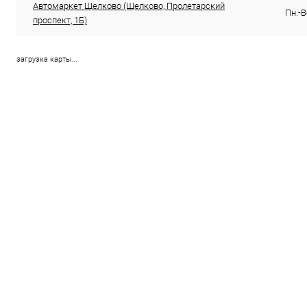
Автомаркет Щелково (Щелково, Пролетарский
Пн.-В
проспект, 1Б)
загрузка карты...