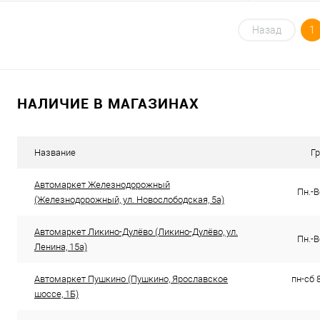
В корзину
Назад
1
Купить в 1 клик
К сравнению
Купить в 1 кл
В избранное
В наличии
В избранное
НАЛИЧИЕ В МАГАЗИНАХ
Название
Г
Автомаркет Железнодорожный
Пн.-В
(Железнодорожный, ул. Новослободская, 5а)
Автомаркет Ликино-Дулёво (Ликино-Дулёво, ул.
Пн.-В
Ленина, 15а)
Автомаркет Пушкино (Пушкино, Ярославское
пн-сб 8
шоссе, 1Б)