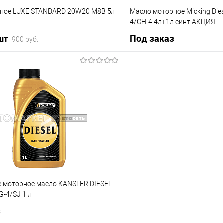
ное LUXЕ STANDARD 20W20 М8В 5л
Масло моторное Micking Dies
4/CH-4 4л+1л синт АКЦИЯ
Под заказ
 шт
900 руб.
Под з
В корзину
ик
К сравнению
Купить в 1 клик
В наличии
В избранное
 моторное масло KANSLER DIESEL
-4/SJ 1 л
з