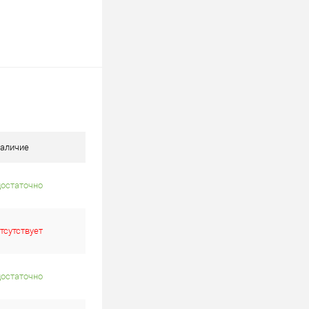
аличие
достаточно
тсутствует
достаточно