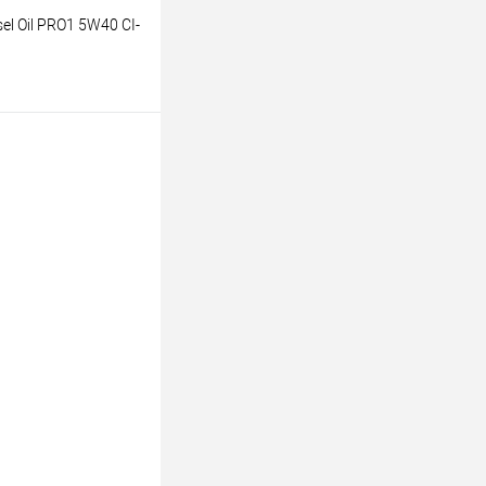
el Oil PRO1 5W40 CI-
аказ
К сравнению
Под заказ