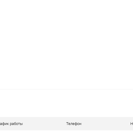
Купить в 1 клик
ик
К сравнению
В избранное
Под заказ
рафик работы
Телефон
Н