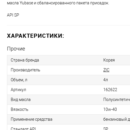
масла Yubase и сбалансированного пакета присадок.
API SP
ХАРАКТЕРИСТИКИ:
Прочие
Страна бренда
Корея
Производитель
ZIC
Объем, л
4л
Артикул
162622
Вид масла
Полусинтетич
Вязкость
10w-40
Применение средства
бензиновый д
Стандарт API
SP