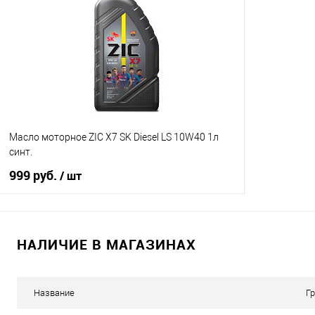
Купить в 1 клик
К сравнению
Купить в 1 кл
В избранное
Под заказ
В избранное
Масло моторное ZIC X7 SK Diesel LS 10W40 1л
синт.
999 руб.
/ шт
В корзину
НАЛИЧИЕ В МАГАЗИНАХ
Купить в 1 клик
К сравнению
В избранное
В наличии
Название
Г