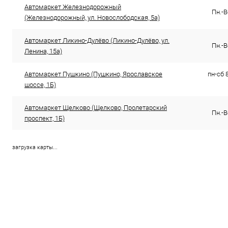
Автомаркет Железнодорожный
Пн.-В
(Железнодорожный, ул. Новослободская, 5а)
Автомаркет Ликино-Дулёво (Ликино-Дулёво, ул.
Пн.-В
Ленина, 15а)
Автомаркет Пушкино (Пушкино, Ярославское
пн-сб 8
шоссе, 1Б)
Автомаркет Щелково (Щелково, Пролетарский
Пн.-В
проспект, 1Б)
загрузка карты...