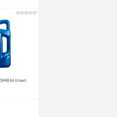
ину
К сравнению
В наличии
0W40 6л п/синт.
ину