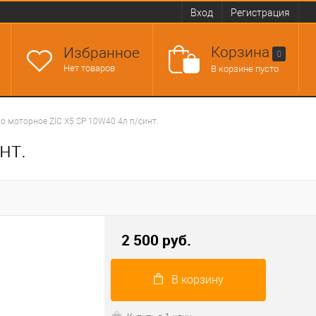
Вход
Регистрация
Корзина
Избранное
0
Нет товаров
В корзине пусто
о моторное ZIC X5 SP 10W40 4л п/синт.
нт.
2 500 руб.
В корзину