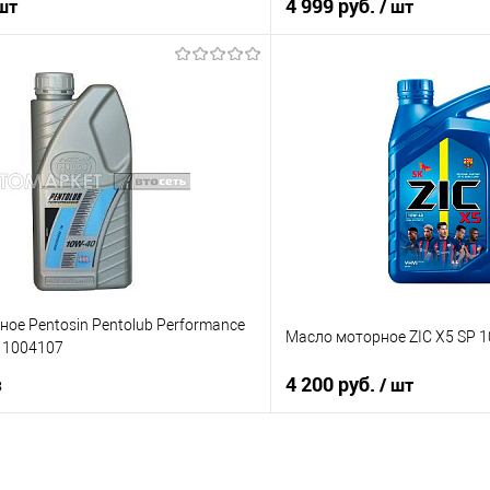
4 999 руб.
 шт
/ шт
В корзину
В корз
ик
К сравнению
Купить в 1 клик
В наличии
В избранное
ое Pentosin Pentolub Performance
Масло моторное ZIC X5 SP 1
 1004107
з
4 200 руб.
/ шт
Под заказ
В корз