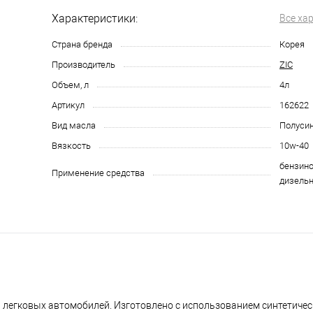
Характеристики:
Все ха
Страна бренда
Корея
Производитель
ZIC
Объем, л
4л
Артикул
162622
Вид масла
Полуси
Вязкость
10w-40
бензино
Применение средства
дизельн
 легковых автомобилей. Изготовлено с использованием синтетичес