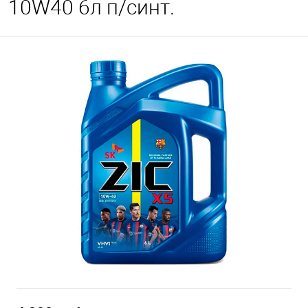
10W40 6л п/синт.