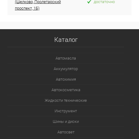
(Щелково, Пролетарский
достаточно
проспект, 1Б)
Каталог
Автомасла
Аккумулятор
Автохимия
Автокосметика
Жидкости технические
Инструмент
Шины и диски
Автосвет