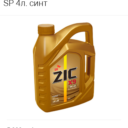
SP 4л. синт