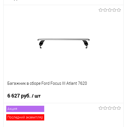
Под заказ
В список
Недоступно
Багажник в сборе Ford Focus III Atlant 7620
6 627 руб.
/ шт
Акция
В корзину
Последний экземпляр
В список
В наличии