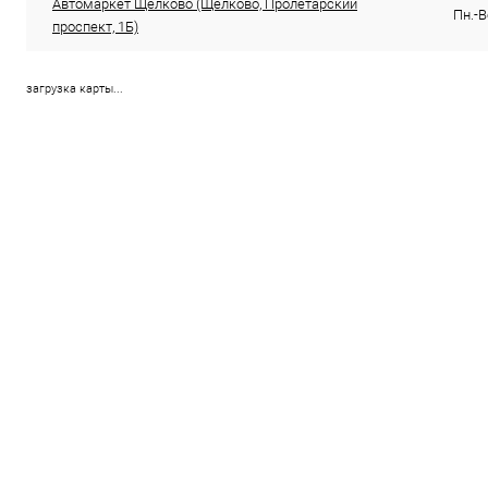
Автомаркет Щелково (Щелково, Пролетарский
Пн.-В
проспект, 1Б)
загрузка карты...