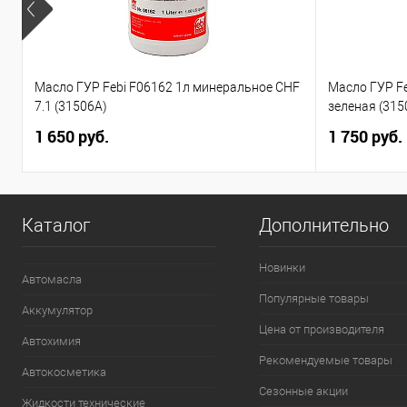
Масло ГУР Febi F06162 1л минеральное CHF
Масло ГУР F
7.1 (31506A)
зеленая (315
1 650 руб.
1 750 руб.
Каталог
Дополнительно
Новинки
Автомасла
Популярные товары
Аккумулятор
Цена от производителя
Автохимия
Рекомендуемые товары
Автокосметика
Сезонные акции
Жидкости технические