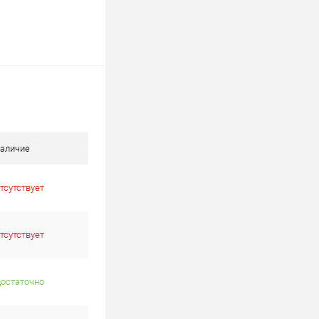
аличие
тсутствует
тсутствует
достаточно