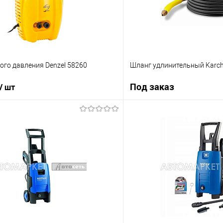
ого давления Denzel 58260
Шланг удлинительный Karche
Под заказ
/ шт
В корзину
Под з
ик
К сравнению
Купить в 1 клик
В наличии
В избранное