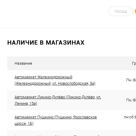
В корзину
Назад
Купить в 1 клик
К сравнению
Купить в 1 кл
В избранное
В наличии
В избранное
НАЛИЧИЕ В МАГАЗИНАХ
Название
Г
Автомаркет Железнодорожный
Пн.-В
(Железнодорожный, ул. Новослободская, 5а)
Автомаркет Ликино-Дулёво (Ликино-Дулёво, ул.
Пн.-В
Ленина, 15а)
Автомаркет Пушкино (Пушкино, Ярославское
пн-сб 8
шоссе, 1Б)