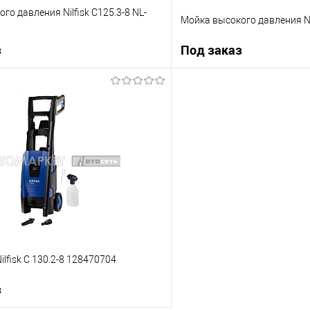
го давления Nilfisk C125.3-8 NL-
Мойка высокого давления Nil
з
Под заказ
Под заказ
Под з
ик
К сравнению
Купить в 1 клик
Под заказ
В избранное
lfisk C 130.2-8 128470704
з