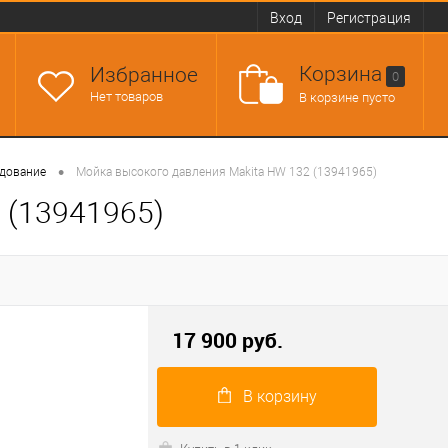
Вход
Регистрация
Корзина
Избранное
0
Нет товаров
В корзине пусто
•
дование
Мойка высокого давления Makita HW 132 (13941965)
 (13941965)
17 900 руб.
В корзину