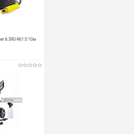
r 6.390-961.0 10м
аказ
К сравнению
Под заказ