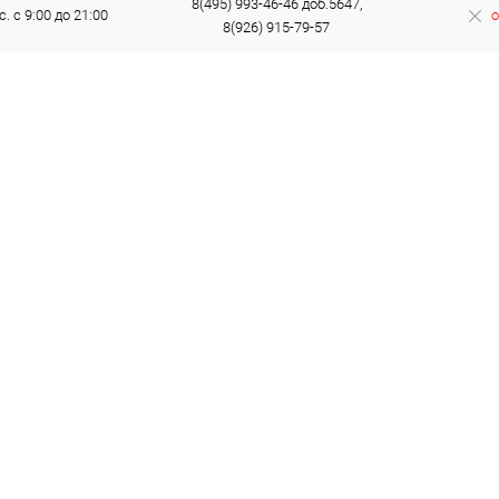
8(495) 993-46-46 доб.5647,
с. с 9:00 до 21:00
о
8(926) 915-79-57