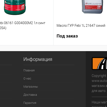
ebi 06161 G004000M2 1л синт
Масло ГУР Febi 1L 21647 синий
05А)
Под заказ
Информация
Главная
Copyright
О нас
www.autom
магазин 
Магазины
для авто
Доставка
Наши маг
Гарантия