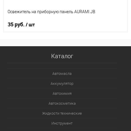
Освежитель на приборную панель AURAMI JB
35 руб.
/ шт
В корзину
Каталог
В список
В наличии
Автомасла
Аккумулятор
Автохимия
Автокосметика
Жидкости технические
Инструмент