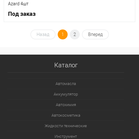
Azard 4шт
Под заказ
Под заказ
Назад
1
2
Вперед
В список
Недоступно
Каталог
Автомасла
Аккумулятор
Автохимия
Автокосметика
Жидкости технические
Инструмент