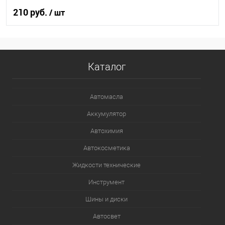
210 руб.
/ шт
В корзину
Каталог
В список
В наличии
Автомасла
Аккумулятор
Автохимия
Автокосметика
Жидкости технические
Инструмент
Шины и диски
Автосвет