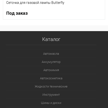
Сеточка для газовой лампы Butterfly
Под заказ
Под заказ
Каталог
В список
Недоступно
Автомасла
Аккумулятор
Автохимия
Автокосметика
Жидкости технические
Инструмент
Шины и диски