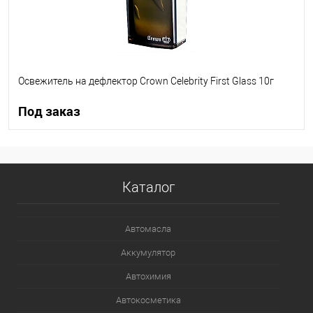
Освежитель на дефлектор Crown Celebrity First Glass 10г
Под заказ
Под заказ
Каталог
В список
Недоступно
Автомасла
Аккумулятор
Автохимия
Автокосметика