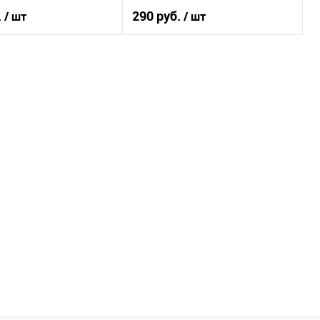
.
290 руб.
/ шт
/ шт
В корзину
В корзину
1 клик
К сравнению
Купить в 1 клик
К сравнению
В наличии
В список
В наличии