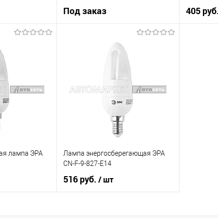
Под заказ
405 руб
 заказ
Под заказ
Купить в 
К сравнению
Купить в 1 клик
К сравнению
В список
Недоступно
В список
Недоступно
ая лампа ЭРА
Лампа энергосберегающая ЭРА
CN-F-9-827-E14
516 руб.
/ шт
рзину
В корзину