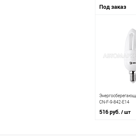
Под заказ
Под
Купить в 1 клик
В список
Энергосберегающ
CN-F-9-842-E14
516 руб.
/ шт
В ко