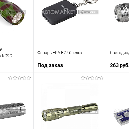
В наличии
В список
В список
Недоступно
й
Фонарь ERA B27 брелок
Светодио
A KD9C
Под заказ
263 руб
 заказ
Под заказ
Купить в 
К сравнению
Купить в 1 клик
К сравнению
В список
Недоступно
В список
Недоступно