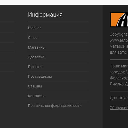
Информация
Главная
Copyright
О нас
www.autom
магазин 
Магазины
для авто
Доставка
Наши маг
Гарантия
городах 
Поставщикам
Железнод
Ликино-Д
Отзывы
Контакты
Доставка 
Политика конфиденциальности
Обслужив