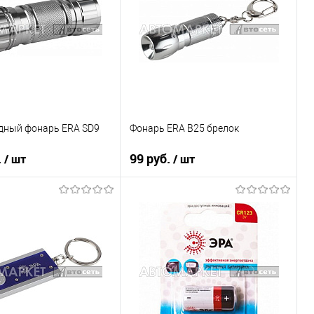
В наличии
В список
Недоступно
дный фонарь ERA SD9
Фонарь ERA B25 брелок
.
99 руб.
/ шт
/ шт
В корзину
В корзину
1 клик
К сравнению
Купить в 1 клик
К сравнению
В наличии
В список
В наличии