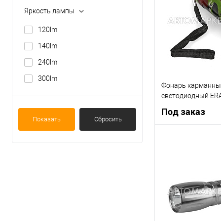
Яркость лампы
В список
120lm
140lm
240lm
300lm
Фонарь карманны
светодиодный ER
Под заказ
Показать
Сбросить
Под
Купить в 1 клик
В список