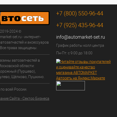
+7 (800) 550-96-44
+7 (925) 435-96-44
 2019-2024 ©
info@automarket-set.ru
arket-set.ru - интернет-
автозапчастей и аксессуаров
График работы колл центра
. Все права защищены.
Пн-Пт: с 9:00 до 18:00
азины автозапчастей в
Московской области:
орожный (Пуршево),
улево, Щёлково, Пушкино.
по всей России.
ание Сайта - Сектор Бизнеса