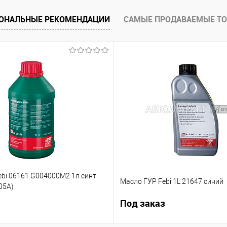
К сравнению
Купить в 1 клик
К сравнению
ОНАЛЬНЫЕ РЕКОМЕНДАЦИИ
САМЫЕ ПРОДАВАЕМЫЕ Т
В наличии
В список
В наличии
ebi 06161 G004000M2 1л синт
Масло ГУР Febi 1L 21647 синий
05А)
Под заказ