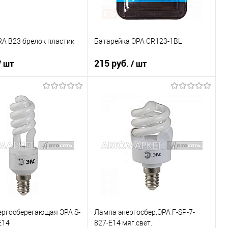
A B23 брелок пластик
Батарейка ЭРА CR123-1BL
215 руб.
/ шт
/ шт
В корзину
В корзину
1 клик
К сравнению
Купить в 1 клик
К сравнению
В наличии
В список
В наличии
ергосберегающая ЭРА S-
Лампа энергосбер.ЭРА F-SP-7-
E14
827-E14 мяг.свет.