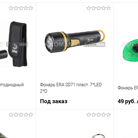
ветодиодный
Фонарь ERA SD71 пласт. 7*LED
Фонарь ER
2*D
Под заказ
49 руб.
рзину
Под заказ
К сравнению
Купить в 
Купить в 1 клик
К сравнению