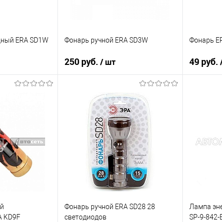
дный ERA SD1W
Фонарь ручной ERA SD3W
Фонарь ER
250 руб.
49 руб.
/ шт
 заказ
В корзину
Купить в 1 клик
К сравнению
Купить в 
К сравнению
В список
В наличии
В список
Недоступно
й
Фонарь ручной ERA SD28 28
Лампа эн
A KD9F
светодиодов
SP-9-842-