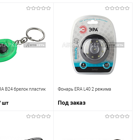
A B24 брелок пластик
Фонарь ERA L40 2 режима
Под заказ
/ шт
В корзину
Под заказ
1 клик
К сравнению
Купить в 1 клик
К сравнению