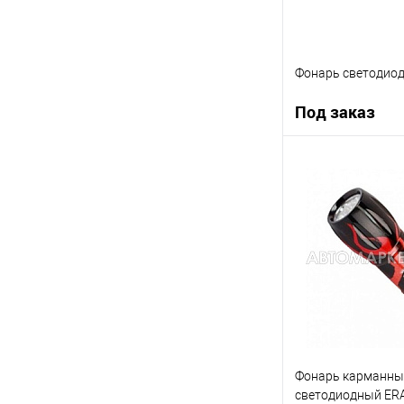
Фонарь светодио
Под заказ
Под
Купить в 1 клик
В список
Фонарь карманны
светодиодный ER