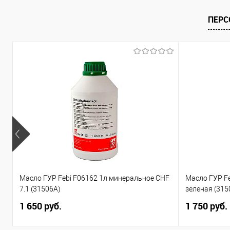
Купить в 1 клик
ПЕРС
В список
Масло ГУР Febi F06162 1л минеральное CHF
Масло ГУР F
7.1 (31506A)
зеленая (315
1 650 руб.
1 750 руб.