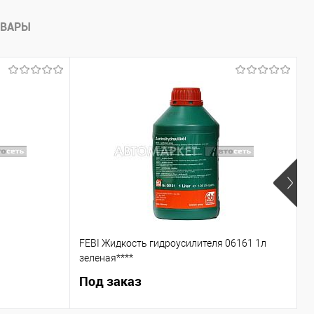
ОВАРЫ
FEBI Жидкость гидроусилителя 06161 1л
С
зеленая****
Под заказ
5