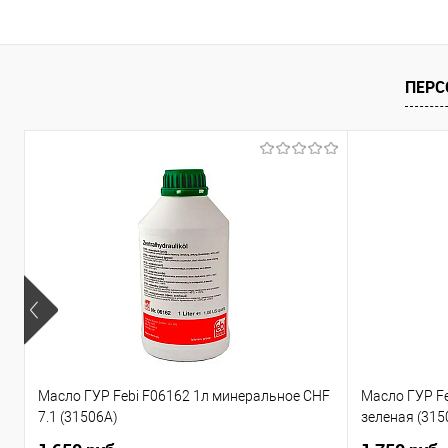
Купить в 1 клик
В список
ПЕРС
Масло ГУР Febi F06162 1л минеральное CHF
Масло ГУР F
7.1 (31506A)
зеленая (315