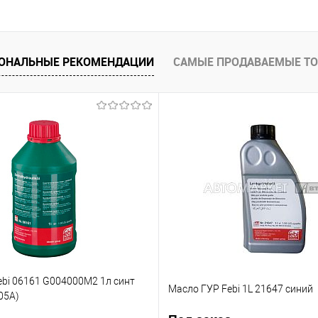
К сравнению
Купить в 1 клик
К сравнению
Купить в 
В наличии
В список
В наличии
В список
ОНАЛЬНЫЕ РЕКОМЕНДАЦИИ
САМЫЕ ПРОДАВАЕМЫЕ Т
ebi 06161 G004000M2 1л синт
Масло ГУР Febi 1L 21647 синий
05А)