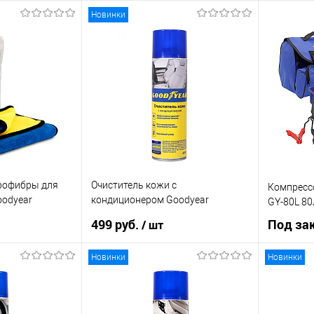
Новинки
рофибры для
Очиститель кожи с
Компресс
oodyear
кондиционером Goodyear
GY-80L 8
GY000710 650мл
499 руб.
Под за
/ шт
Новинки
Новинки
рзину
В корзину
К сравнению
Купить в 1 клик
К сравнению
Купить в 