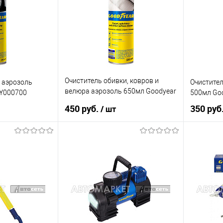
В наличии
В список
В наличии
В список
Очиститель обивки, ковров и
 аэрозоль
Очистител
велюра аэрозоль 650мл Goodyear
GY000700
500мл Go
GY000711
450 руб.
350 руб
/ шт
рзину
В корзину
К сравнению
Купить в 1 клик
К сравнению
Купить в 
В наличии
В список
В наличии
В список