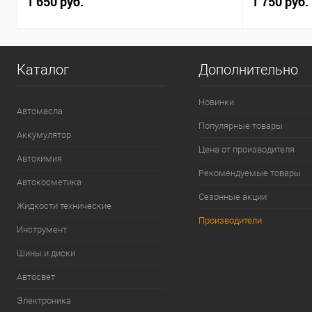
1 650 руб.
1 750 руб.
Каталог
Дополнительно
Новинки
Автомасла
Популярные товары
Аккумулятор
Цена от производителя
Автохимия
Рекомендуемые товары
Автокосметика
Сезонные акции
Жидкости технические
Производители
Инструмент
Шины и диски
Автосвет
Электроника