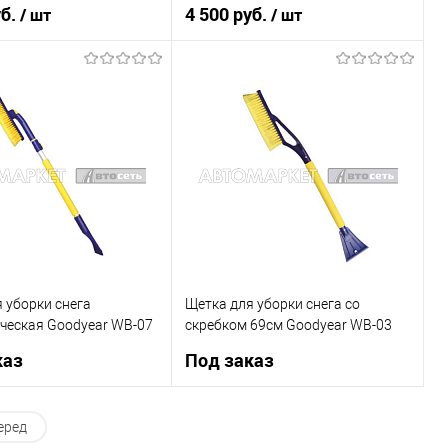
уб.
4 500 руб.
/ шт
/ шт
В корзину
В корзину
1 клик
К сравнению
Купить в 1 клик
К сравнению
В наличии
В список
В наличии
 уборки снега
Щетка для уборки снега со
ческая Goodyear WB-07
скребком 69см Goodyear WB-03
GY000203
каз
Под заказ
Под заказ
Под заказ
еред