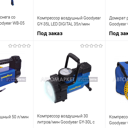
снега со
Компрессор воздушный Goodyear
Домкрат 
odyear WB-05
GY-35L LED DIGITAL 35л/мин
Goodyear 
Под заказ
Под за
 заказ
Под заказ
К сравнению
Купить в 1 клик
К сравнению
Купить в 
Недоступно
В список
Недоступно
В список
Компрессор воздушный 30
ушный 50 л/мин
Компресс
литров/мин Goodyear GY-30L с
Goodyear 