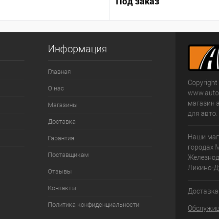
Под заказ
Информация
Главная
Copyright
О нас
www.autom
магазин 
Магазины
для авто
Доставка
Наши маг
Гарантия
городах 
Поставщикам
Железнод
Ликино-Д
Отзывы
Контакты
Доставка 
Политика конфиденциальности
Обслужив