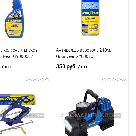
В список
В наличии
Недоступно
ь колесных дисков
Антидождь аэрозоль 210мл
odyear GY000602
Goodyear GY000708
.
350 руб.
/ шт
/ шт
В корзину
В корзину
1 клик
К сравнению
Купить в 1 клик
К сравнению
В наличии
В список
В наличии