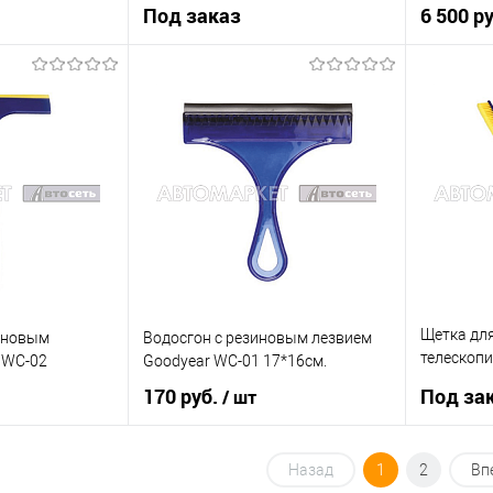
LED фонарем
Под заказ
6 500 р
 заказ
Под заказ
Купить в 
К сравнению
Купить в 1 клик
К сравнению
В список
Недоступно
В список
Недоступно
Щетка для
оновым
Водосгон с резиновым лезвием
телескопи
 WC-02
Goodyear WC-01 17*16см.
GY000207
170 руб.
Под за
/ шт
рзину
В корзину
Назад
1
2
Вп