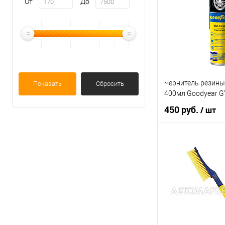
От
До
В список
Чернитель резины
Показать
Сбросить
400мл Goodyear 
450 руб.
/ шт
В ко
Купить в 1 клик
В список