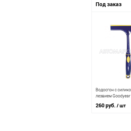
Под заказ
Под
Купить в 1 клик
В список
Водосгон с силик
лезвием Goodyear
260 руб.
/ шт
В ко