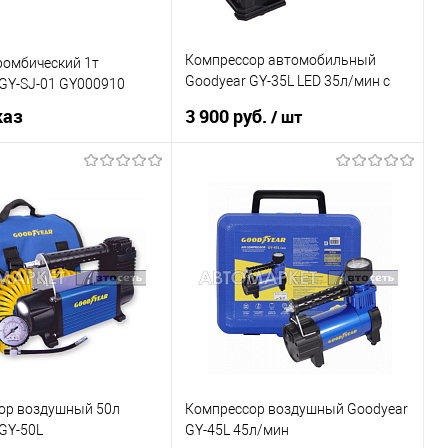
Компрессор автомобильный
ромбический 1т
Goodyear GY-35L LED 35л/мин с
GY-SJ-01 GY000910
фонарем
каз
3 900 руб.
/ шт
Под заказ
В корзину
Купить в 1 клик
К сравнению
1 клик
К сравнению
В список
В наличии
Недоступно
ор воздушный 50л
Компрессор воздушный Goodyear
GY-50L
GY-45L 45л/мин