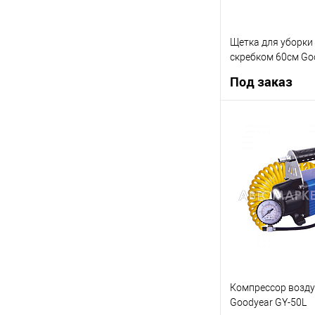
Щетка для уборки 
скребком 60см Go
GY000205
Под заказ
Под
Купить в 1 клик
В список
Компрессор возд
Goodyear GY-50L