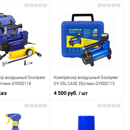
ор воздушный Goodyear
Компрессор воздушный Goodyear
0л/мин GY000118
GY-35L CASE 35л/мин GY000115
каз
4 500 руб.
/ шт
Под заказ
В корзину
Купить в 1 клик
К сравнению
1 клик
К сравнению