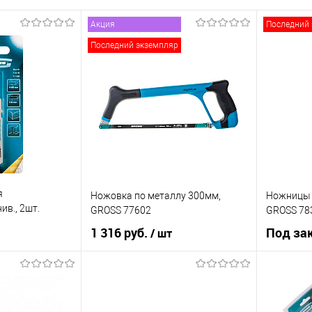
Акция
Последний 
Последний экземпляр
я
Ножовка по металлу 300мм,
Ножницы 
ив., 2шт.
GROSS 77602
GROSS 78
1 316 руб.
Под за
/ шт
рзину
В корзину
К сравнению
Купить в 1 клик
К сравнению
Купить в 