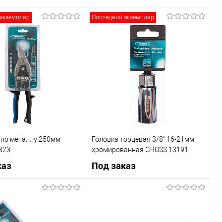
экземпляр
Последний экземпляр
по металлу 250мм
Головка торцевая 3/8" 16-21мм
323
хромированная GROSS 13191
каз
Под заказ
Под заказ
Под заказ
1 клик
К сравнению
Купить в 1 клик
К сравнению