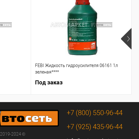
FEBI Жидкость гидроусилителя 06161 1л
С
зеленая****
Под заказ
5
+7 (800) 550-96-44
+7 (925) 435-96-44
 2019-2024 ©