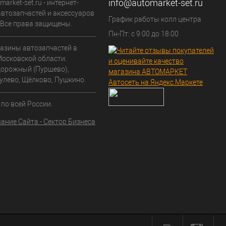
info@automarket-set.ru
arket-set.ru - интернет-
автозапчастей и аксессуаров
График работы колл центра
. Все права защищены.
Пн-Пт: с 9:00 до 18:00
азины автозапчастей в
Московской области:
орожный (Пуршево),
улево, Щёлково, Пушкино.
по всей России.
ание Сайта - Сектор Бизнеса