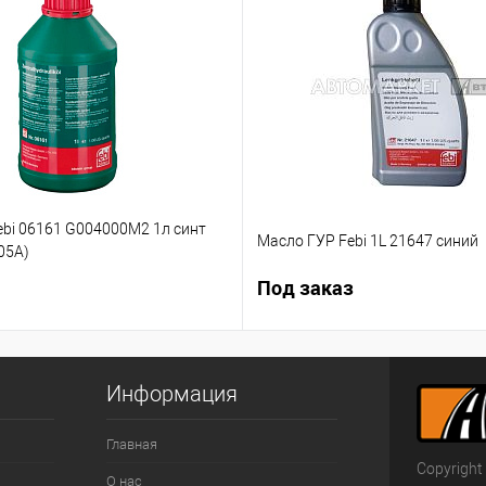
ebi 06161 G004000M2 1л синт
Масло ГУР Febi 1L 21647 синий
05А)
Под заказ
Информация
Главная
Copyright
О нас