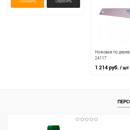
Показать
Сбросить
В список
Ножовка по дере
24117
1 214 руб.
/ шт
В ко
Купить в 1 клик
ПЕРС
В список