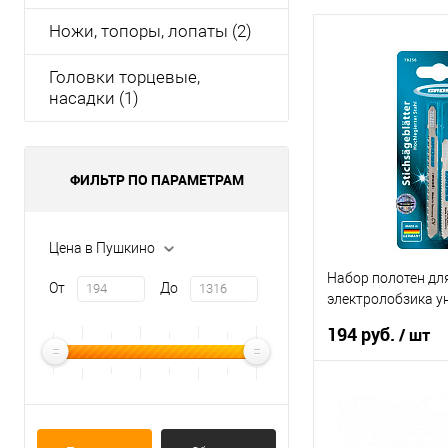
Ножи, топоры, лопаты (2)
Головки торцевые,
насадки (1)
ФИЛЬТР ПО ПАРАМЕТРАМ
Цена в Пушкино
Набор полотен дл
От
До
электролобзика ун
GROSS 78256
194 руб.
/ шт
В ко
Купить в 1 клик