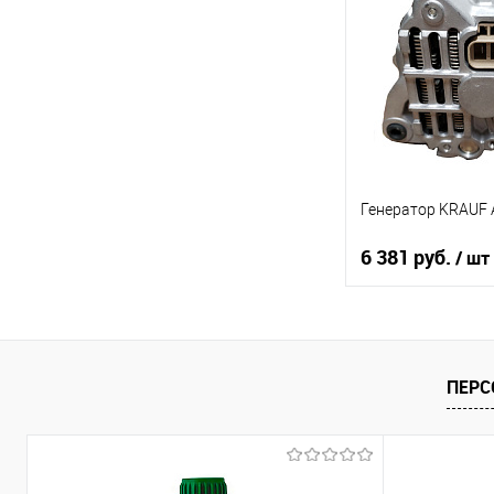
В список
Генератор KRAUF
6 381 руб.
/ шт
В ко
Купить в 1 клик
ПЕРС
В список