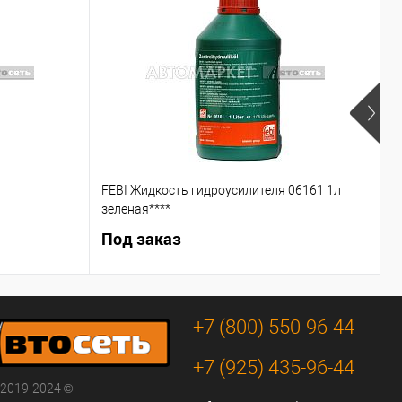
FEBI Жидкость гидроусилителя 06161 1л
С
зеленая****
Под заказ
5
+7 (800) 550-96-44
+7 (925) 435-96-44
 2019-2024 ©