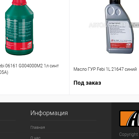
ebi 06161 G004000M2 1л синт
Масло ГУР Febi 1L 21647 синий
05А)
Под заказ
Информация
Главная
Copyright
О нас