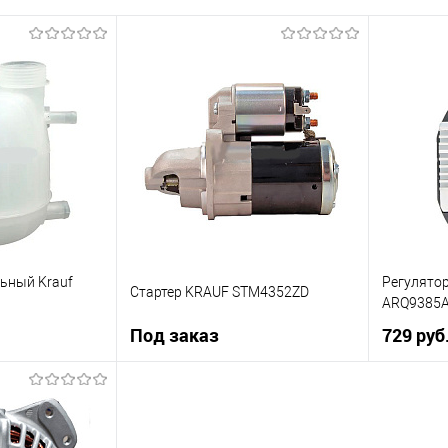
ьный Krauf
Регулято
Стартер KRAUF STM4352ZD
ARQ9385
Под заказ
729 руб
 заказ
Под заказ
Купить в 
К сравнению
Купить в 1 клик
К сравнению