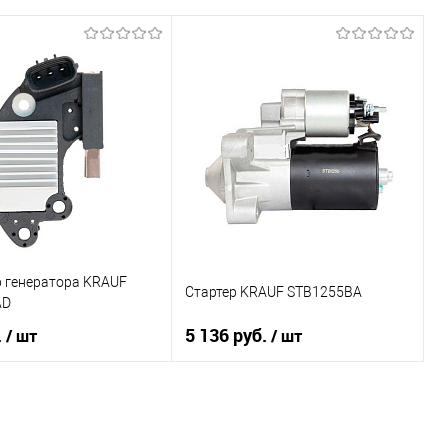
р генератора KRAUF
Стартер KRAUF STB1255BA
AD
.
5 136 руб.
/ шт
/ шт
В корзину
В корзину
1 клик
К сравнению
Купить в 1 клик
К сравнению