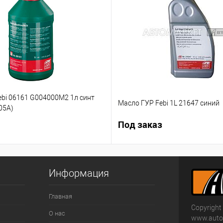
ebi 06161 G004000M2 1л синт
Масло ГУР Febi 1L 21647 синий
05А)
Под заказ
Информация
Главная
Copyright
О нас
www.autom