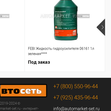
FEBI Жидкость гидроусилителя 06161 1л
С
зеленая****
Под заказ
5
+7 (800) 550-96-44
+7 (925) 435-96-44
 2019-2024 ©
info@automarket-set.ru
arket-set.ru - интернет-