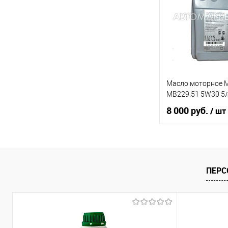
В список
Масло моторное M
MB229.51 5W30 5
8 000 руб.
/ шт
В ко
Купить в 1 клик
ПЕРС
В список