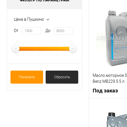
Цена в Пушкино
От
До
Масло моторное 5
Показать
Сбросить
Benz MB229.5 5 л
Под заказ
Под
Купить в 1 клик