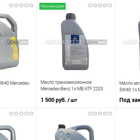
Рекомендуем
Масло трансмиссионное
W40 Mercedes-
Масло мо
Mercedes-Benz 1л MB ATF 2203
5W40 1л 
236.11
1 500 руб.
Под за
/ шт
 заказ
В корзину
Купить в 1 клик
К сравнению
К сравнению
Купить в 